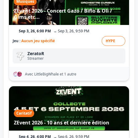
Musiques
ZEvent 2026 - Concert Gazo / Biflo & Oli /
Gims etc...
Sep 3, 26, 6:00 PM
→ Sep 3, 26, 9:59 PM
Jeu :
Aucun jeu spécifié
HYPE
ZeratoR
Streamer
Avec LittleBigWhale
et 1 autre
Caritatif
ZEvent 2026 - 10 ans et dernière édition
Sep 4, 26, 4:00 PM
→ Sep 6, 26, 9:59 PM