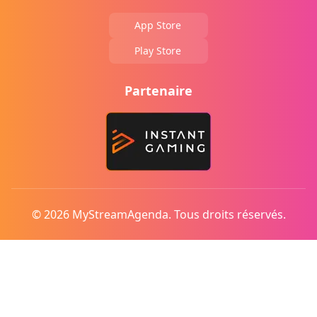
App Store
Play Store
Partenaire
© 2026 MyStreamAgenda. Tous droits réservés.