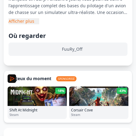
l'apprentissage complet des bases du pilotage d'un avion
de chasse sur un simulateur ultra-réaliste. Une occasion
rare de découvrir les techniques et procédures utilisées
Afficher plus
par les pilotes de l'Armée de l'Air, expliquées par un
véritable instructeur Rafale. La formation débutera le
Où regarder
mardi après-midi et se poursuivra jusqu'au vendredi.
FuuRy_Off
Horaires à confirmer
Jeux du moment
SPONSORISÉ
-18%
-43%
Shift At Midnight
Corsair Cove
Steam
Steam