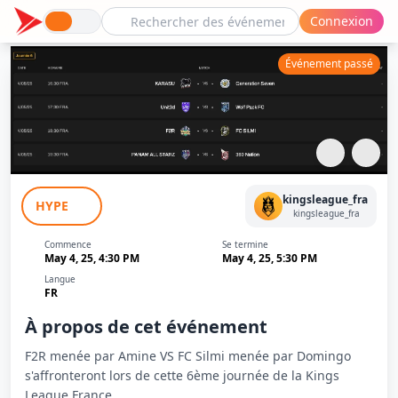
Connexion
Événement passé
F2R (Amine) vs FC Silmi (Domingo) - J6 -
kingsleague_fra
HYPE
Kings League France
kingsleague_fra
Commence
Se termine
May 4, 25, 4:30 PM
May 4, 25, 5:30 PM
Langue
FR
À propos de cet événement
F2R menée par Amine VS FC Silmi menée par Domingo
s'affronteront lors de cette 6ème journée de la Kings