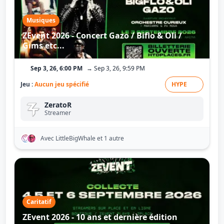
Musiques
ZEvent 2026 - Concert Gazo / Biflo & Oli /
Gims etc...
Sep 3, 26, 6:00 PM
→ Sep 3, 26, 9:59 PM
Jeu :
Aucun jeu spécifié
HYPE
ZeratoR
Streamer
Avec LittleBigWhale
et 1 autre
Caritatif
ZEvent 2026 - 10 ans et dernière édition