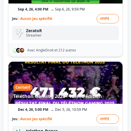
Sep 4, 26, 4:00 PM
→ Sep 6, 26, 9:59 PM
Jeu :
Aucun jeu spécifié
HYPE
ZeratoR
Streamer
Avec AngleDroit
et 212 autres
Caritatif
Téléthon Gaming 2026 - 10ème édition
Dec 4, 26, 5:00 PM
→ Dec 5, 26, 10:59 PM
Jeu :
Aucun jeu spécifié
HYPE
telethon_france