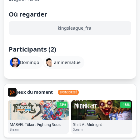
Où regarder
kingsleague_fra
Participants (2)
Domingo
aminematue
Jeux du moment
SPONSORISÉ
-23%
-18%
MARVEL Tōkon: Fighting Souls
Shift At Midnight
Steam
Steam