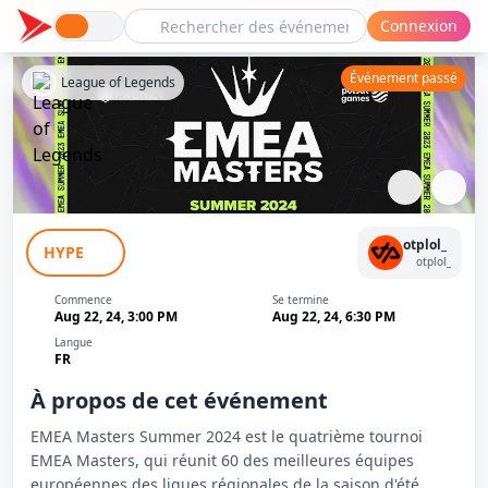
Connexion
Événement passé
League of Legends
EMEA Masters Summer 2024: 1/2 finale
otplol_
HYPE
Vitality.Bee - Team Go
otplol_
Commence
Se termine
Aug 22, 24, 3:00 PM
Aug 22, 24, 6:30 PM
Langue
FR
À propos de cet événement
EMEA Masters Summer 2024 est le quatrième tournoi
EMEA Masters, qui réunit 60 des meilleures équipes
européennes des ligues régionales de la saison d'été.