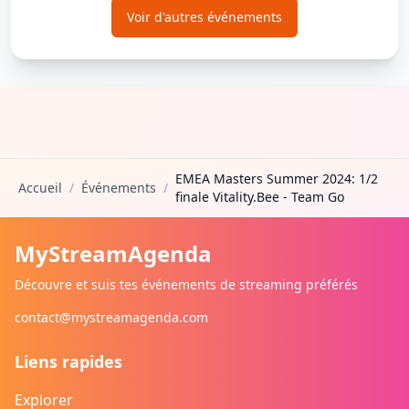
Voir d'autres événements
EMEA Masters Summer 2024: 1/2
Accueil
/
Événements
/
finale Vitality.Bee - Team Go
MyStreamAgenda
Découvre et suis tes événements de streaming préférés
contact@mystreamagenda.com
Liens rapides
Explorer