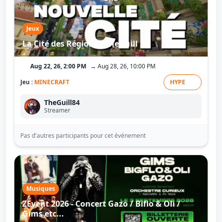
Jeux
La Cité des Régions - TheGuill
Aug 22, 26, 2:00 PM
→ Aug 28, 26, 10:00 PM
Jeu :
MINECRAFT
HYPE
TheGuill84
Streamer
Pas d'autres participants pour cet événement
Musiques
ZEvent 2026 - Concert Gazo / Biflo & Oli /
Gims etc...