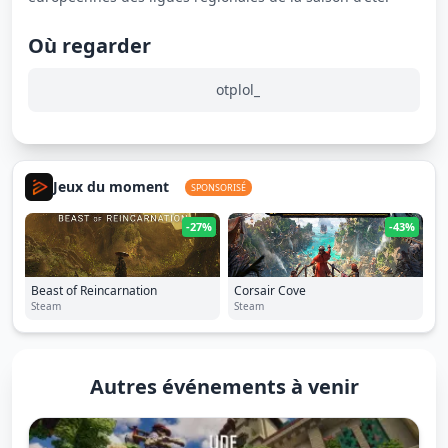
Où regarder
otplol_
Jeux du moment
SPONSORISÉ
-27%
-43%
Beast of Reincarnation
Corsair Cove
Steam
Steam
Autres événements à venir