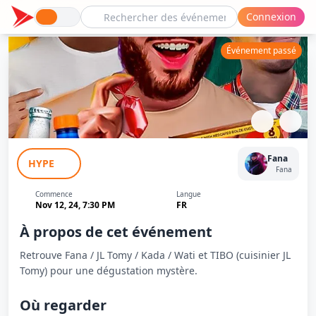
Connexion
Événement passé
Dégustation mystère
Fana
HYPE
Fana
Commence
Langue
Nov 12, 24, 7:30 PM
FR
À propos de cet événement
Retrouve Fana / JL Tomy / Kada / Wati et TIBO (cuisinier JL
Tomy) pour une dégustation mystère.
Où regarder