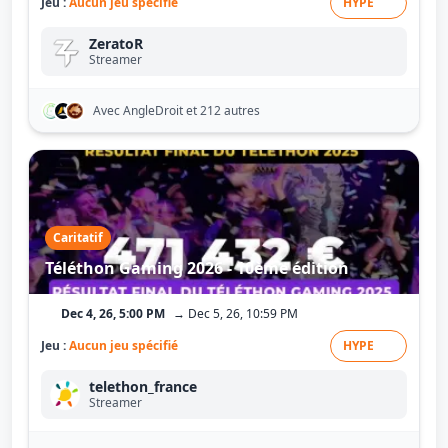
Jeu :
Aucun jeu spécifié
HYPE
ZeratoR
Streamer
Avec AngleDroit
et 212 autres
Caritatif
Téléthon Gaming 2026 - 10ème édition
Dec 4, 26, 5:00 PM
→ Dec 5, 26, 10:59 PM
Jeu :
Aucun jeu spécifié
HYPE
telethon_france
Streamer