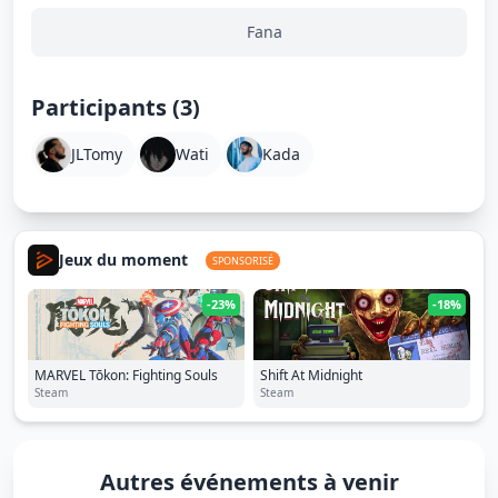
Fana
Participants (3)
JLTomy
Wati
Kada
Jeux du moment
SPONSORISÉ
-23%
-18%
MARVEL Tōkon: Fighting Souls
Shift At Midnight
Steam
Steam
Autres événements à venir