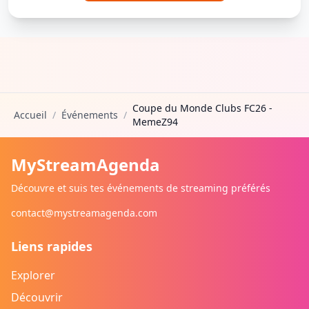
Coupe du Monde Clubs FC26 -
Accueil
/
Événements
/
MemeZ94
MyStreamAgenda
Découvre et suis tes événements de streaming préférés
contact@mystreamagenda.com
Liens rapides
Explorer
Découvrir