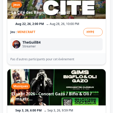
Jeux
La Cité des Régions - TheGuill
Aug 22, 26, 2:00 PM
→ Aug 28, 26, 10:00 PM
Jeu :
MINECRAFT
HYPE
TheGuill84
Streamer
Pas d'autres participants pour cet événement
Musiques
ZEvent 2026 - Concert Gazo / Biflo & Oli /
Gims etc...
Sep 3, 26, 6:00 PM
→ Sep 3, 26, 9:59 PM