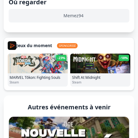
Où regarder
Memez94
Jeux du moment
SPONSORISÉ
-23%
-18%
MARVEL Tōkon: Fighting Souls
Shift At Midnight
Steam
Steam
Autres événements à venir