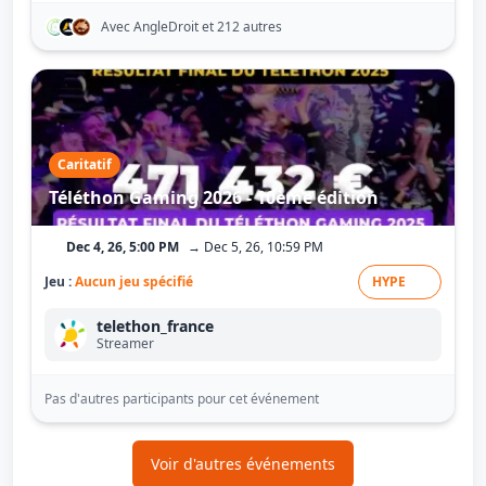
Avec AngleDroit
et 212 autres
Caritatif
Téléthon Gaming 2026 - 10ème édition
Dec 4, 26, 5:00 PM
→ Dec 5, 26, 10:59 PM
Jeu :
Aucun jeu spécifié
HYPE
telethon_france
Streamer
Pas d'autres participants pour cet événement
Voir d'autres événements