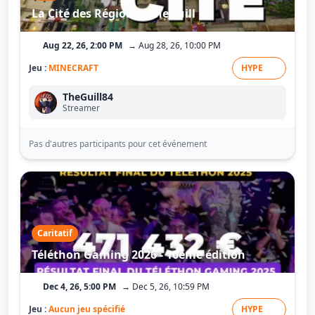
La Cité des Régions - TheGuill
Aug 22, 26, 2:00 PM
→ Aug 28, 26, 10:00 PM
Jeu :
MINECRAFT
HYPE
TheGuill84
Streamer
Pas d'autres participants pour cet événement
Caritatif
Téléthon Gaming 2026 - 10ème édition
Dec 4, 26, 5:00 PM
→ Dec 5, 26, 10:59 PM
Jeu :
Aucun jeu spécifié
HYPE