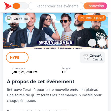
Connexion
Événement passé
Quiz Show
BOAT : La Culture Au Sens Large #4
ZeratoR
HYPE
ZeratoR
Commence
Langue
Jan 9, 25, 7:00 PM
FR
À propos de cet événement
Retrouve ZeratoR pour cette nouvelle émission plateau.
Une soirée de quizz toutes les 2 semaines. 6 invités pour
chaque émission.