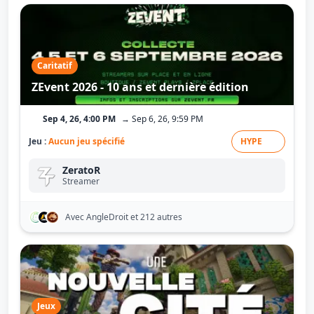
Caritatif
ZEvent 2026 - 10 ans et dernière édition
Sep 4, 26, 4:00 PM
→ Sep 6, 26, 9:59 PM
Jeu :
Aucun jeu spécifié
HYPE
ZeratoR
Streamer
Avec AngleDroit
et 212 autres
Jeux