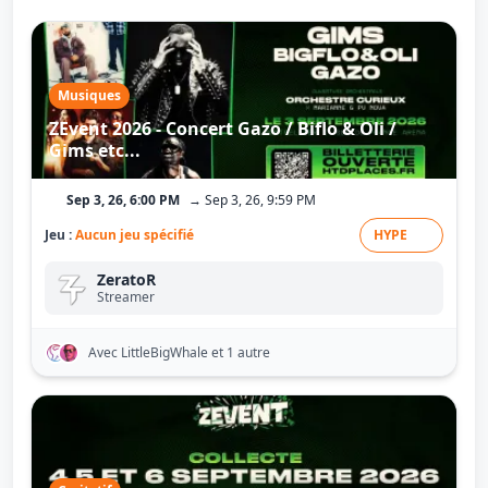
Musiques
ZEvent 2026 - Concert Gazo / Biflo & Oli /
Gims etc...
Sep 3, 26, 6:00 PM
→ Sep 3, 26, 9:59 PM
Jeu :
Aucun jeu spécifié
HYPE
ZeratoR
Streamer
Avec LittleBigWhale
et 1 autre