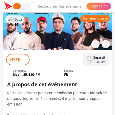
Connexion
Événement passé
Quizz
BOAT : La Culture Au Sens Large #11
ZeratoR
HYPE
ZeratoR
Commence
Langue
May 1, 25, 6:00 PM
FR
À propos de cet événement
Retrouve ZeratoR pour cette émission plateau. Une soirée
de quizz toutes les 2 semaines. 6 invités pour chaque
émission.