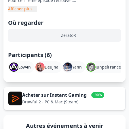
Pour ce 11ème épisode retrouve :
Afficher plus
À Bâbord :
- Lowan
Où regarder
- Jiraya
- Yann CJ23
ZeratoR
À Tribord :
- Junpei
Participants (6)
- Deujna
Low4n
Deujna
Yann
JunpeiFrance
Acheter sur Instant Gaming
-90%
Drawful 2 - PC & Mac (Steam)
Autres événements à venir