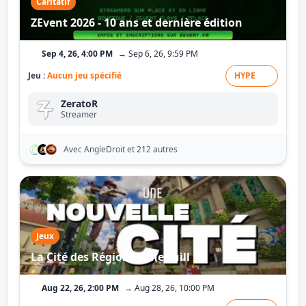
Caritatif
ZEvent 2026 - 10 ans et dernière édition
Sep 4, 26, 4:00 PM
→ Sep 6, 26, 9:59 PM
Jeu :
Aucun jeu spécifié
HYPE
ZeratoR
Streamer
Avec AngleDroit
et 212 autres
Jeux
La Cité des Régions - TheGuill
Aug 22, 26, 2:00 PM
→ Aug 28, 26, 10:00 PM