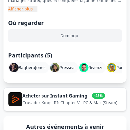
mariages stratégiques et conquêtes façonneront le destin
de sa dynastie. Entre trahisons, guerres et alliances
Afficher plus
inattendues, chaque décision peut tout faire basculer. Va-
t-il bâtir un empire glorieux ou sombrer dans le chaos ?
Où regarder
Domingo
Participants (5)
BagheraJones
Pressea
Rivenzi
Ponee
Acheter sur Instant Gaming
-25%
Crusader Kings III: Chapter V - PC & Mac (Steam)
Autres événements à venir