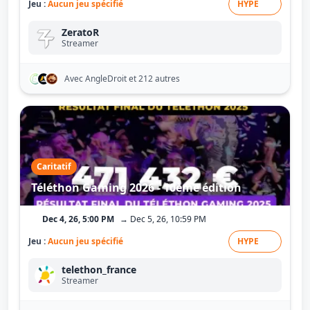
Jeu :
Aucun jeu spécifié
HYPE
ZeratoR
Streamer
Avec AngleDroit
et 212 autres
Caritatif
Téléthon Gaming 2026 - 10ème édition
Dec 4, 26, 5:00 PM
→ Dec 5, 26, 10:59 PM
Jeu :
Aucun jeu spécifié
HYPE
telethon_france
Streamer