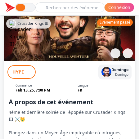
Connexion
Événement passé
Crusader Kings III
Aventure Crusader Kings III #4
Domingo
HYPE
Domingo
Commence
Langue
Feb 13, 25, 7:00 PM
FR
À propos de cet événement
4ème et dernière soirée de l'épopée sur Crusader Kings
III ⚔️👑
Plongez dans un Moyen Âge impitoyable où intrigues,