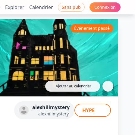
Explorer
Calendrier
Sans pub
Connexion
Événement passé
Ajouter au calendrier
k Inn Trailer
alexhillmystery
HYPE
alexhillmystery