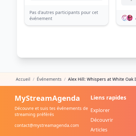
Pas d'autres participants pour cet
événement
Accueil
/
Événements
/
Alex Hill: Whispers at White Oak 
MyStreamAgenda
Liens rapides
Découvre et suis tes événements de
Explorer
streaming préférés
Découvrir
contact@mystreamagenda.com
Articles