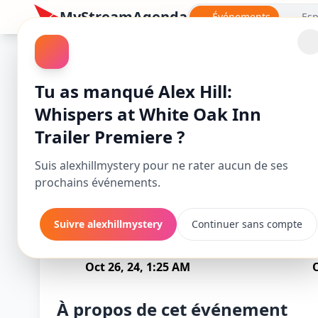
MyStreamAgenda
Événements
Esp
Alex Hill: Whispers at White Oak Inn
Tu as manqué Alex Hill:
Whispers at White Oak Inn
Trailer Premiere ?
Suis alexhillmystery pour ne rater aucun de ses
prochains événements.
Suivre alexhillmystery
Continuer sans compte
Alex Hill: W
Commence
S
Oct 26, 24, 1:25 AM
À propos de cet événement