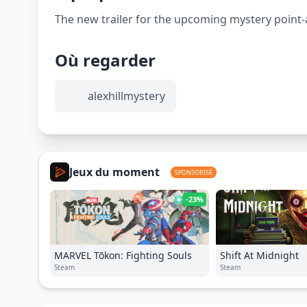
The new trailer for the upcoming mystery point-
Où regarder
alexhillmystery
Jeux du moment
SPONSORISÉ
-23%
MARVEL Tōkon: Fighting Souls
Shift At Midnight
Steam
Steam