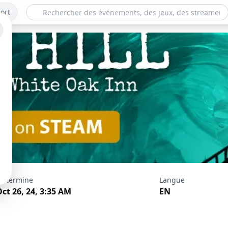
ort
hispers at White Oa
e termine
Langue
Premiere
Oct 26, 24, 3:35 AM
EN