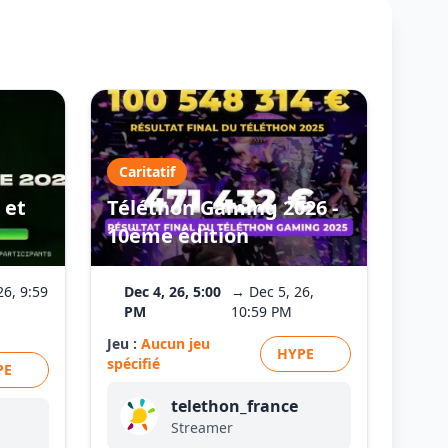
Caritatif
 et
Téléthon Gaming 2026 -
10ème édition
26, 9:59
Dec 4, 26, 5:00
→ Dec 5, 26,
PM
10:59 PM
Jeu :
Aucun jeu
HYPE
spécifié
PE
telethon_france
Streamer