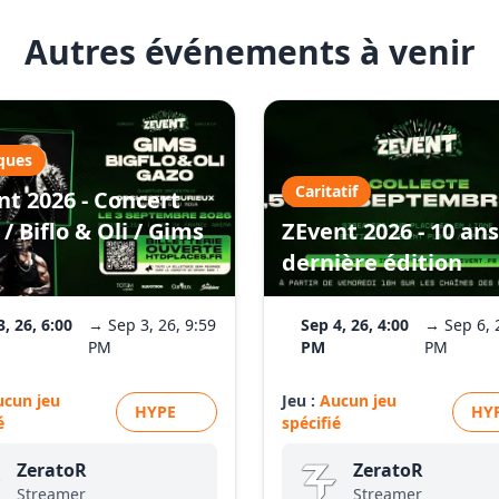
Autres événements à venir
ques
Caritatif
nt 2026 - Concert
/ Biflo & Oli / Gims
ZEvent 2026 - 10 ans
dernière édition
3, 26, 6:00
→ Sep 3, 26, 9:59
Sep 4, 26, 4:00
→ Sep 6, 
PM
PM
PM
ucun jeu
Jeu :
Aucun jeu
HYPE
HY
é
spécifié
ZeratoR
ZeratoR
Streamer
Streamer