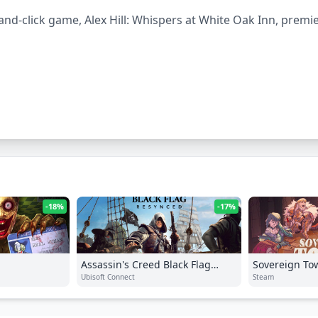
and-click game, Alex Hill: Whispers at White Oak Inn, prem
-18%
-17%
Assassin's Creed Black Flag
Sovereign To
Resynced
Ubisoft Connect
Steam