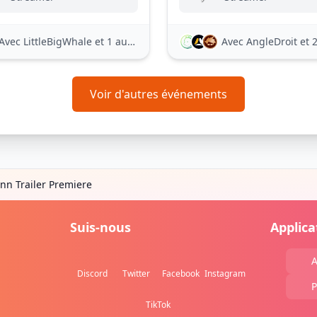
Avec LittleBigWhale
et 1 autre
Avec AngleDroit
et 21
Voir d'autres événements
Inn Trailer Premiere
Suis-nous
Applica
A
Discord
Twitter
Facebook
Instagram
P
TikTok