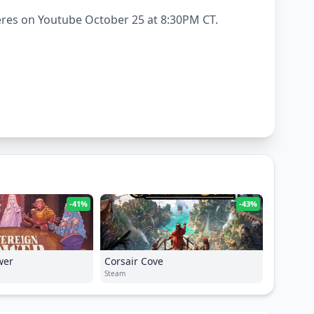
ieres on Youtube October 25 at 8:30PM CT.
-41%
-43%
wer
Corsair Cove
Steam