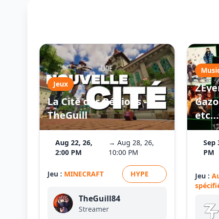
Musi
Jeux
ZEve
La Cité des Régions -
Gazo 
TheGuill
etc...
Aug 22, 26,
→ Aug 28, 26,
Sep 
2:00 PM
10:00 PM
PM
Jeu :
MINECRAFT
HYPE
Jeu :
A
spécifi
TheGuill84
Streamer