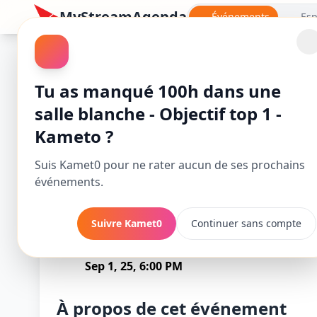
MyStreamAgenda
Événements
Esp
Mario Kart World
Tu as manqué 100h dans une
salle blanche - Objectif top 1 -
Kameto ?
Suis Kamet0 pour ne rater aucun de ses prochains
événements.
Suivre Kamet0
Continuer sans compte
100h dans une
Commence
Sep 1, 25, 6:00 PM
À propos de cet événement