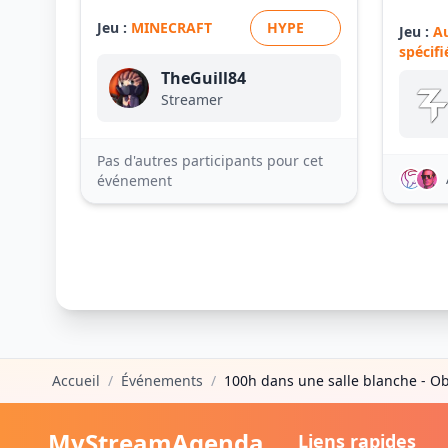
Jeu :
MINECRAFT
HYPE
Jeu :
A
spécifi
TheGuill84
Streamer
Pas d'autres participants pour cet
événement
Accueil
/
Événements
/
100h dans une salle blanche - Ob
MyStreamAgenda
Liens rapides