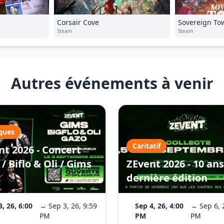
Corsair Cove
Sovereign To
Steam
Steam
Autres événements à venir
ques
Caritatif
nt 2026 - Concert
/ Biflo & Oli / Gims
ZEvent 2026 - 10 ans
dernière édition
3, 26, 6:00
→ Sep 3, 26, 9:59
Sep 4, 26, 4:00
→ Sep 6, 
PM
PM
PM