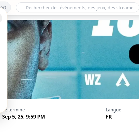
ort
 salle blanche - Ob
Se termine
Langue
Kameto
Sep 5, 25, 9:59 PM
FR