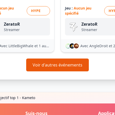
ucun jeu
Jeu :
Aucun jeu
HYPE
HY
é
spécifié
ZeratoR
ZeratoR
Streamer
Streamer
Avec LittleBigWhale
et 1 autre
Avec AngleDroit
et 21
Voir d'autres événements
jectif top 1 - Kameto
Suis-nous
Applica