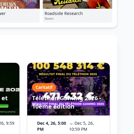
wer
Roadside Research
Steam
Caritatif
 et
Téléthon Gaming 2026 -
10ème édition
26, 9:59
Dec 4, 26, 5:00
→ Dec 5, 26,
PM
10:59 PM