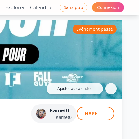
Explorer
Calendrier
Sans pub
Connexion
Événement passé
Ajouter au calendrier
jectif top 1 -
Kamet0
HYPE
Kamet0