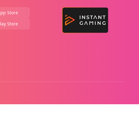
pp Store
lay Store