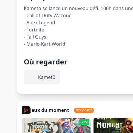
Kameto se lance un nouveau défi. 100h dans une sa
- Call of Duty Wazone
- Apex Legend
- Fortnite
- Fall Guys
- Mario Kart World
Où regarder
Kamet0
Jeux du moment
SPONSORISÉ
-23%