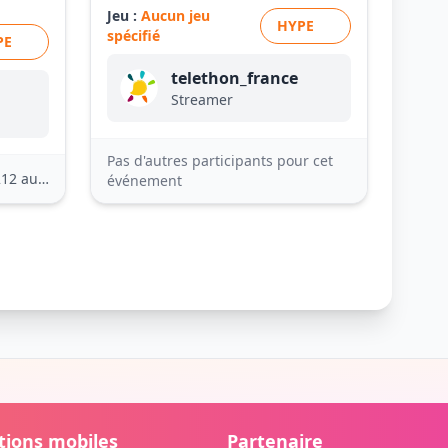
Jeu :
Aucun jeu
HYPE
spécifié
PE
telethon_france
Streamer
Pas d'autres participants pour cet
2 autres
événement
tions mobiles
Partenaire