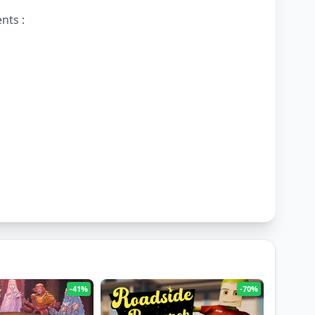
nts :
-41%
-70%