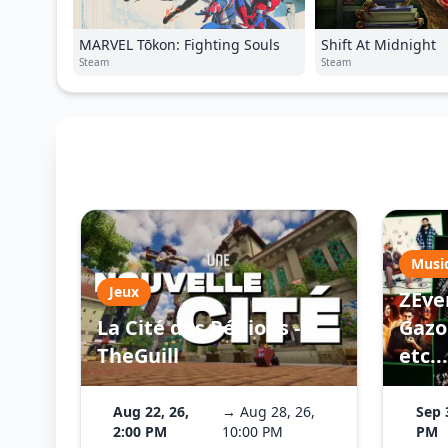
MARVEL Tōkon: Fighting Souls
Shift At Midnight
Steam
Steam
Musi
Jeux
ZEve
La Cité des Régions -
Gazo 
TheGuill
etc...
Aug 22, 26,
→ Aug 28, 26,
Sep 
2:00 PM
10:00 PM
PM