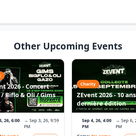
Other Upcoming Events
c
Charity
nt 2026 - Concert
/ Biflo & Oli / Gims
ZEvent 2026 - 10 ans
dernière édition
3, 26, 6:00
→ Sep 3, 26, 9:59
Sep 4, 26, 4:00
→ Sep 6, 
PM
PM
PM