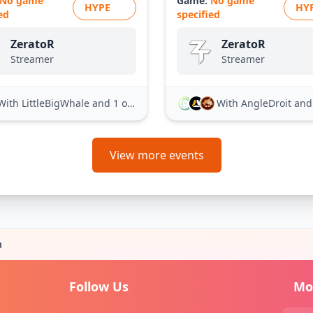
No game
Game:
No game
HYPE
HY
ed
specified
ZeratoR
ZeratoR
Streamer
Streamer
With LittleBigWhale
and 1 other
With AngleDroit
and 21
View more events
a
Follow Us
Mo