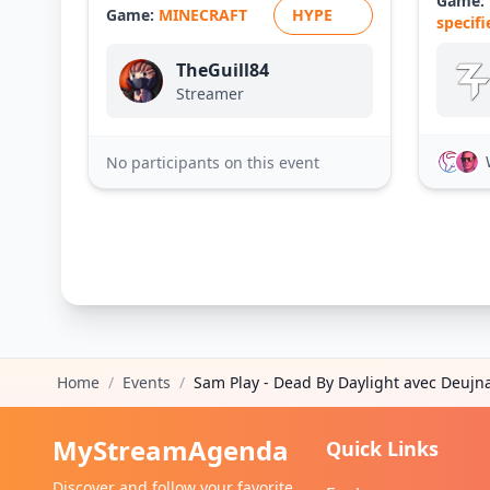
Game:
Game:
MINECRAFT
HYPE
specifi
TheGuill84
Streamer
No participants on this event
Home
/
Events
/
Sam Play - Dead By Daylight avec Deujn
MyStreamAgenda
Quick Links
Discover and follow your favorite