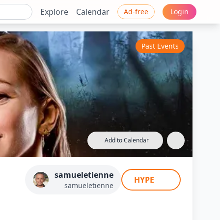
Explore
Calendar
Ad-free
Login
Past Events
Add to Calendar
Deujna
samueletienne
HYPE
samueletienne