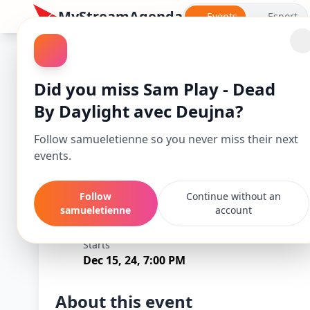
MyStreamAgenda
Events
Esport
Dead by Daylight
Did you miss Sam Play - Dead
By Daylight avec Deujna?
Follow samueletienne so you never miss their next
events.
Follow
Continue without an
samueletienne
account
Sam Play - Dead
Starts
Dec 15, 24, 7:00 PM
About this event