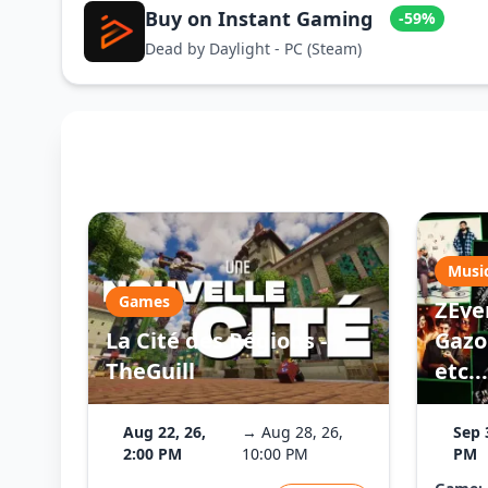
Buy on Instant Gaming
-59%
Dead by Daylight - PC (Steam)
Musi
Games
ZEve
La Cité des Régions -
Gazo 
TheGuill
etc...
Aug 22, 26,
→ Aug 28, 26,
Sep 
2:00 PM
10:00 PM
PM