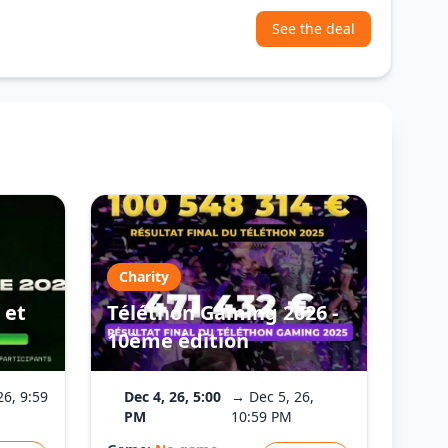
See the deal
Charity
 et
Téléthon Gaming 2026 -
10ème édition
26, 9:59
Dec 4, 26, 5:00
→ Dec 5, 26,
PM
10:59 PM