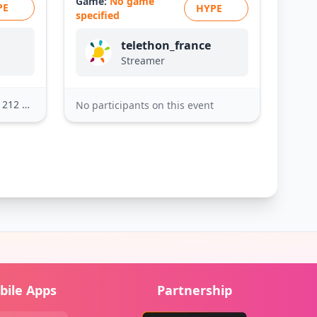
Game:
No game
PE
HYPE
specified
telethon_france
Streamer
2 others
No participants on this event
bile Apps
Partnership