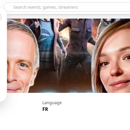
 By Daylight avec 
Language
FR