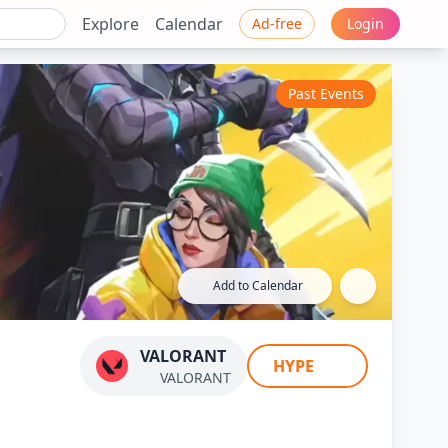
Explore
Calendar
Ad-free
Login
Past Events
Add to Calendar
4 #1
VALORANT
HYPE
VALORANT