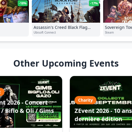
-18%
-17%
Assassin's Creed Black Flag
Sovereign To
Resynced
Ubisoft Connect
Steam
Other Upcoming Events
c
Charity
nt 2026 - Concert
/ Biflo & Oli / Gims
ZEvent 2026 - 10 ans
dernière édition