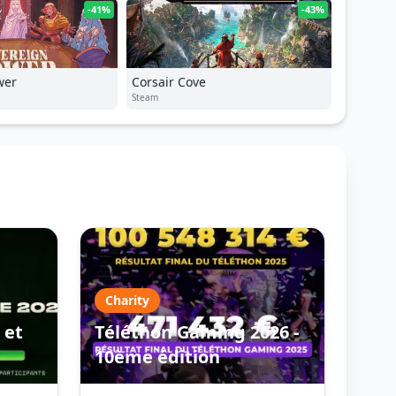
-41%
-43%
wer
Corsair Cove
Steam
Charity
 et
Téléthon Gaming 2026 -
10ème édition