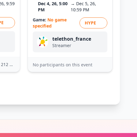
26, 9:59
Dec 4, 26, 5:00
→ Dec 5, 26,
PM
10:59 PM
Game:
No game
PE
HYPE
specified
telethon_france
Streamer
2 others
No participants on this event