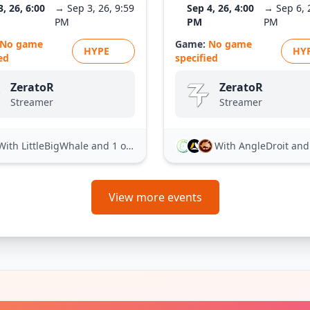
3, 26, 6:00
→ Sep 3, 26, 9:59
Sep 4, 26, 4:00
→ Sep 6, 
PM
PM
PM
No game
Game:
No game
HYPE
HY
ed
specified
ZeratoR
ZeratoR
Streamer
Streamer
With LittleBigWhale
and 1 other
With AngleDroit
and 21
View more events