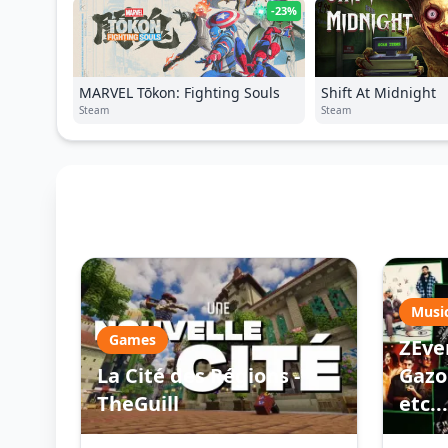
-23%
MARVEL Tōkon: Fighting Souls
Shift At Midnight
Steam
Steam
Musi
Games
ZEve
La Cité des Régions -
Gazo 
TheGuill
etc...