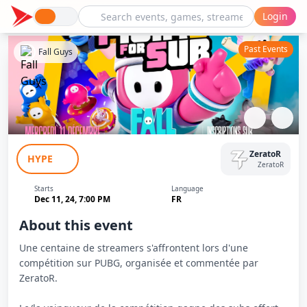
Login
Past Events
Fall Guys
Fight For Sub - Fall Guys
ZeratoR
HYPE
ZeratoR
Starts
Language
Dec 11, 24, 7:00 PM
FR
About this event
Une centaine de streamers s'affrontent lors d'une
compétition sur PUBG, organisée et commentée par
ZeratoR.