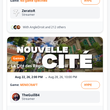
Game:
No game specified
HYPE
ZeratoR
Streamer
With AngleDroit
and 212 others
Games
La Cité des Régions - TheGuill
Aug 22, 26, 2:00 PM
→ Aug 28, 26, 10:00 PM
Game:
MINECRAFT
HYPE
TheGuill84
Streamer