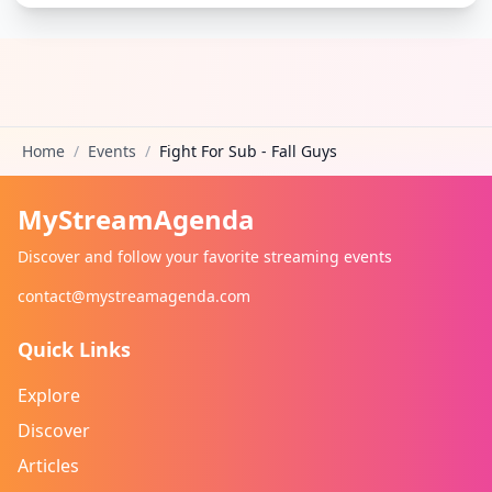
Home
/
Events
/
Fight For Sub - Fall Guys
MyStreamAgenda
Discover and follow your favorite streaming events
contact@mystreamagenda.com
Quick Links
Explore
Discover
Articles