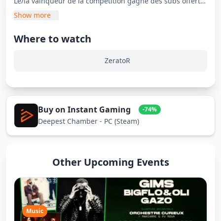
Le/la vainqueur de la compétition gagne des subs offerts
par ZeratoR.
Show more
Les participants/tes sont sélectionnés/es dans l'ordre
Where to watch
décroissant de leurs heures vues sur les 365 derniers
jours.
ZeratoR
Buy on Instant Gaming
-74%
Deepest Chamber - PC (Steam)
Other Upcoming Events
Music