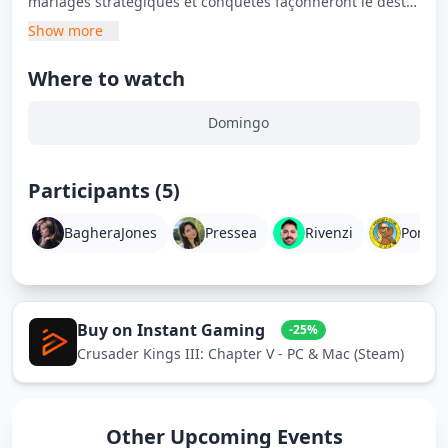
mariages stratégiques et conquêtes façonneront le destin
de sa dynastie. Entre trahisons, guerres et alliances
Show more
inattendues, chaque décision peut tout faire basculer. Va-
t-il bâtir un empire glorieux ou sombrer dans le chaos ?
Where to watch
Domingo part à la conquête du trône !
Domingo
Participants (5)
BagheraJones
Pressea
Rivenzi
Ponee
Buy on Instant Gaming
-25%
Crusader Kings III: Chapter V - PC & Mac (Steam)
Other Upcoming Events