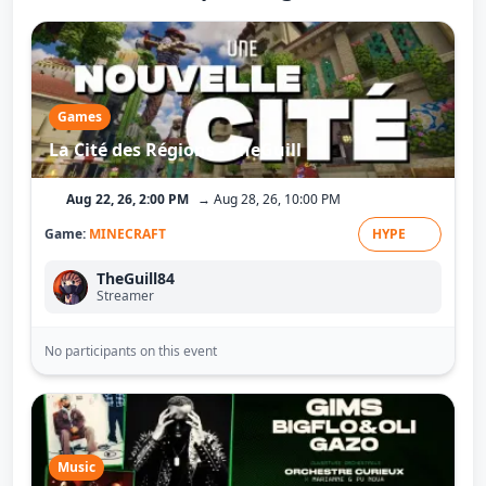
Games
La Cité des Régions - TheGuill
Aug 22, 26, 2:00 PM
→ Aug 28, 26, 10:00 PM
Game:
MINECRAFT
HYPE
TheGuill84
Streamer
No participants on this event
Music