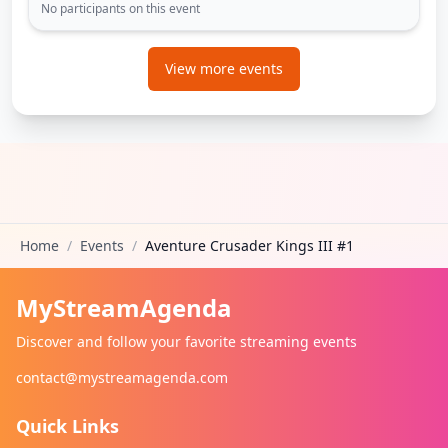
No participants on this event
View more events
Home
/
Events
/
Aventure Crusader Kings III #1
MyStreamAgenda
Discover and follow your favorite streaming events
contact@mystreamagenda.com
Quick Links