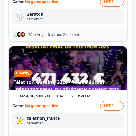
Game:
No game specified
HYPE
ZeratoR
Streamer
With AngleDroit
and 212 others
Charity
Téléthon Gaming 2026 - 10ème édition
Dec 4, 26, 5:00 PM
→ Dec 5, 26, 10:59 PM
Game:
No game specified
HYPE
telethon_france
Streamer