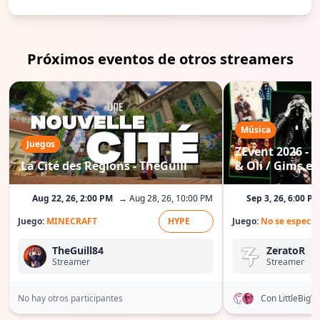
Próximos eventos de otros streamers
Música
Juegos
ZEvent 2026 - C
La Cité des Régions - TheGuill
& Oli / Gims etc
Aug 22, 26, 2:00 PM
→ Aug 28, 26, 10:00 PM
Sep 3, 26, 6:00 P
Juego:
MINECRAFT
HYPE
Juego:
No se especif
TheGuill84
ZeratoR
Streamer
Streamer
No hay otros participantes
Con LittleBig