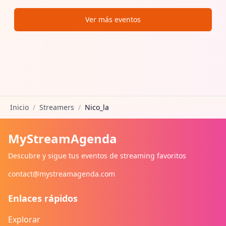
Ver más eventos
Inicio
/
Streamers
/
Nico_la
MyStreamAgenda
Descubre y sigue tus eventos de streaming favoritos
contact@mystreamagenda.com
Enlaces rápidos
Explorar