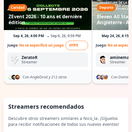
Caridad
Deporte
ZEvent 2026 - 10 ans et dernière
Eleven All Star
édition
Angleterre - A
Sep 4, 26, 4:00 PM
→ Sep 6, 26, 9:59 PM
May 24, 26, 6:15 
Juego:
No se especificó un juego
HYPE
Juego:
No se especif
ZeratoR
aminemat
Streamer
Streamer
Con AngleDroit
y 212 otros
Con Domin
Streamers recomendados
Descubre otros streamers similares a Nico_la. ¡Síguelos
para recibir notificaciones de todos sus nuevos eventos!