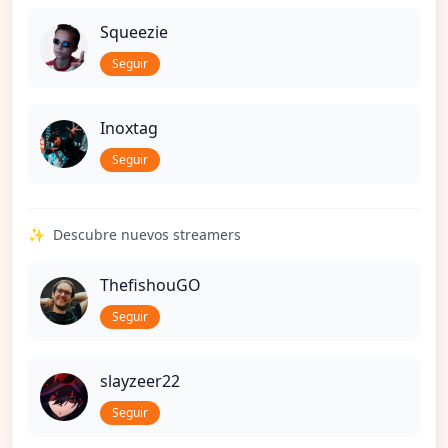
Squeezie
Seguir
Inoxtag
Seguir
✨
Descubre nuevos streamers
ThefishouGO
Seguir
slayzeer22
Seguir