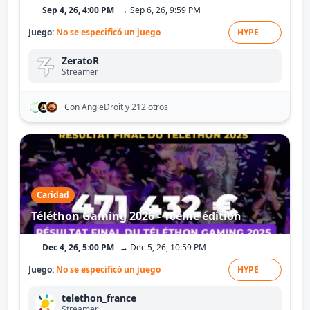
Sep 4, 26, 4:00 PM
→ Sep 6, 26, 9:59 PM
Juego:
No se especificó un juego
HYPE
ZeratoR
Streamer
Con AngleDroit
y 212 otros
Caridad
Téléthon Gaming 2026 - 10ème édition
Dec 4, 26, 5:00 PM
→ Dec 5, 26, 10:59 PM
Juego:
No se especificó un juego
HYPE
telethon_france
Streamer