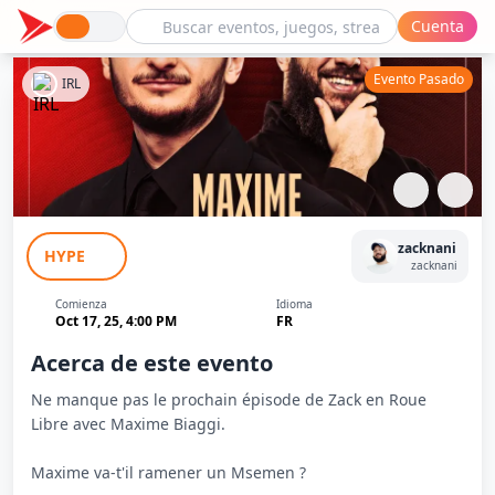
Cuenta
Evento Pasado
IRL
Zack en Roue Libre avec Maxime Biaggi
zacknani
HYPE
zacknani
Comienza
Idioma
Oct 17, 25, 4:00 PM
FR
Acerca de este evento
Ne manque pas le prochain épisode de Zack en Roue
Libre avec Maxime Biaggi.
Maxime va-t'il ramener un Msemen ?