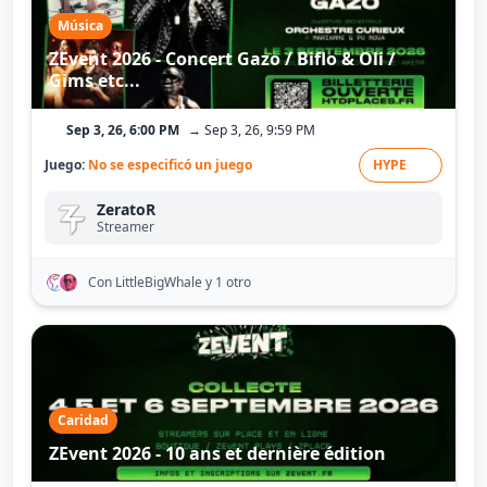
Música
ZEvent 2026 - Concert Gazo / Biflo & Oli /
Gims etc...
Sep 3, 26, 6:00 PM
→ Sep 3, 26, 9:59 PM
Juego:
No se especificó un juego
HYPE
ZeratoR
Streamer
Con LittleBigWhale
y 1 otro
Caridad
ZEvent 2026 - 10 ans et dernière édition