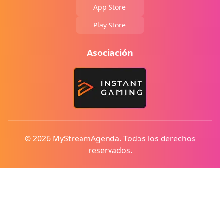
App Store
Play Store
Asociación
© 2026 MyStreamAgenda. Todos los derechos
reservados.