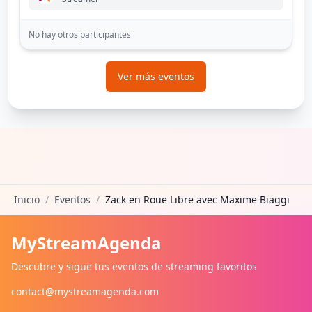
No hay otros participantes
Ver más eventos
Inicio
/
Eventos
/
Zack en Roue Libre avec Maxime Biaggi
MyStreamAgenda
Descubre y sigue tus eventos de streaming favoritos
contact@mystreamagenda.com