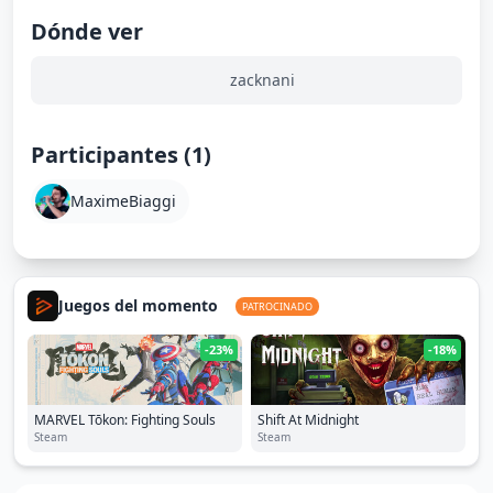
Dónde ver
zacknani
Participantes (1)
MaximeBiaggi
Juegos del momento
PATROCINADO
-23%
-18%
MARVEL Tōkon: Fighting Souls
Shift At Midnight
Steam
Steam