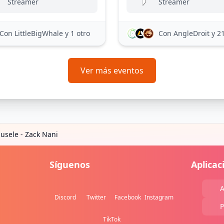
Streamer
Streamer
Con LittleBigWhale
y 1 otro
Con AngleDroit
y 2
Ver más eventos
usele - Zack Nani
Síguenos
Aplicac
A
Discord
Twitter
Facebook
Instagram
P
TikTok