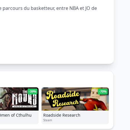
e parcours du basketteur, entre NBA et JO de
-39%
-70%
Omen of Cthulhu
Roadside Research
Steam