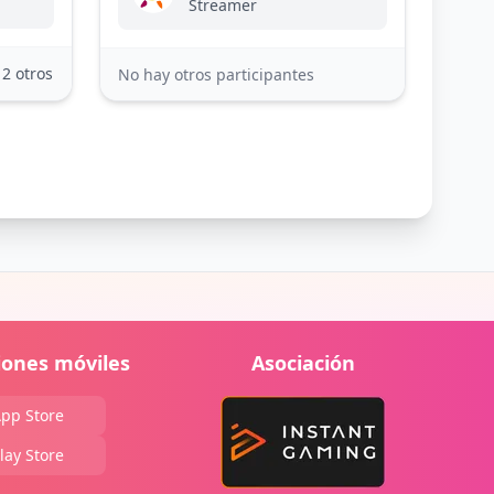
Streamer
12 otros
No hay otros participantes
iones móviles
Asociación
pp Store
lay Store