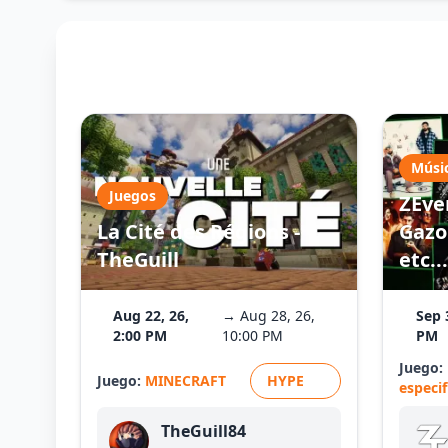
Músi
Juegos
ZEve
La Cité des Régions -
Gazo 
TheGuill
etc...
Aug 22, 26,
→ Aug 28, 26,
Sep 
2:00 PM
10:00 PM
PM
Juego:
Juego:
MINECRAFT
HYPE
especi
TheGuill84