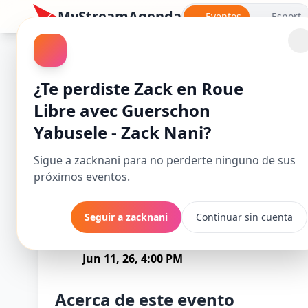
MyStreamAgenda
Eventos
Esport
¿Te perdiste Zack en Roue
Libre avec Guerschon
Yabusele - Zack Nani?
Sigue a zacknani para no perderte ninguno de sus
próximos eventos.
Seguir a zacknani
Continuar sin cuenta
Zack en Roue Li
Comienza
Jun 11, 26, 4:00 PM
Acerca de este evento