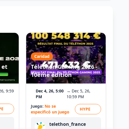
Caridad
 et
Téléthon Gaming 2026 -
10ème édition
26, 9:59
Dec 4, 26, 5:00
→ Dec 5, 26,
PM
10:59 PM
Juego:
No se
PE
HYPE
especificó un juego
telethon_france