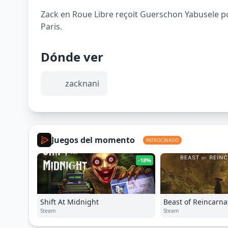
Zack en Roue Libre reçoit Guerschon Yabusele pou
Paris.
Dónde ver
zacknani
Juegos del momento
PATROCINADO
-18%
Shift At Midnight
Beast of Reincarna
Steam
Steam