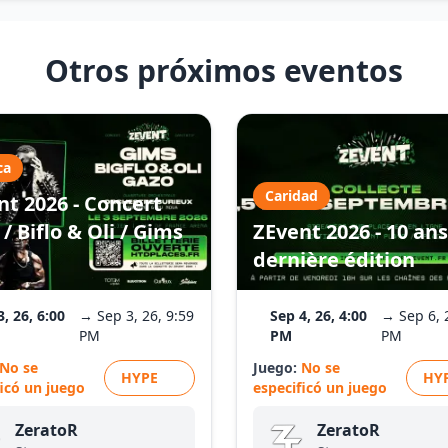
Otros próximos eventos
ca
Caridad
nt 2026 - Concert
/ Biflo & Oli / Gims
ZEvent 2026 - 10 ans
dernière édition
3, 26, 6:00
→ Sep 3, 26, 9:59
Sep 4, 26, 4:00
→ Sep 6, 
PM
PM
PM
No se
Juego:
No se
HYPE
HY
ficó un juego
especificó un juego
ZeratoR
ZeratoR