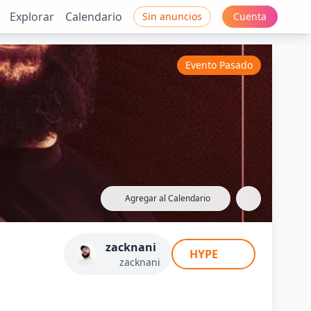
Explorar
Calendario
Sin anuncios
Cuenta
Evento Pasado
Agregar al Calendario
 Yabusele - Zack
zacknani
HYPE
zacknani