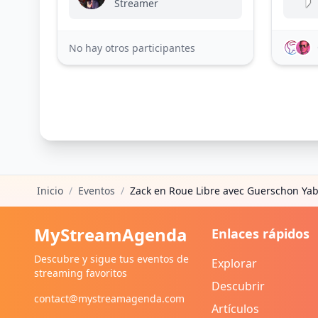
Streamer
No hay otros participantes
Inicio
/
Eventos
/
Zack en Roue Libre avec Guerschon Yab
MyStreamAgenda
Enlaces rápidos
Descubre y sigue tus eventos de
Explorar
streaming favoritos
Descubrir
contact@mystreamagenda.com
Artículos