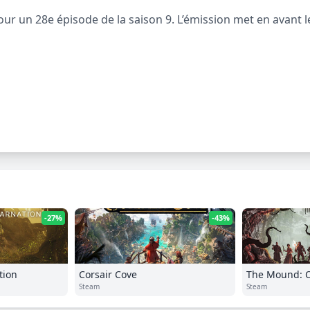
r un 28e épisode de la saison 9. L’émission met en avant l
-27%
-43%
tion
Corsair Cove
The Mound: 
Steam
Steam