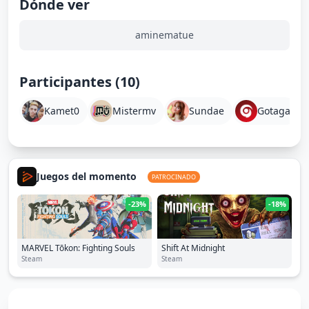
Dónde ver
aminematue
Participantes (10)
Kamet0
Mistermv
Sundae
Gotaga
Juegos del momento
PATROCINADO
-23%
-18%
MARVEL Tōkon: Fighting Souls
Shift At Midnight
Steam
Steam