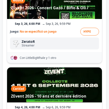
Música
ZEvent 2026 - Concert Gazo / Biflo & Oli /
Gims etc...
Sep 3, 26, 6:00 PM
→ Sep 3, 26, 9:59 PM
Juego:
No se especificó un juego
HYPE
ZeratoR
Streamer
Con LittleBigWhale
y 1 otro
Caridad
ZEvent 2026 - 10 ans et dernière édition
Sep 4, 26, 4:00 PM
→ Sep 6, 26, 9:59 PM