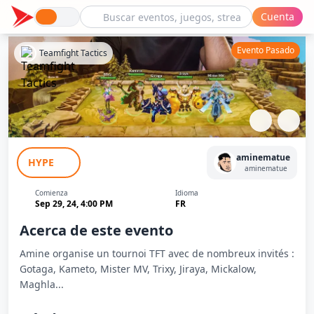
Cuenta
Evento Pasado
Teamfight Tactics
Tournoi TFT
aminematue
HYPE
aminematue
Comienza
Idioma
Sep 29, 24, 4:00 PM
FR
Acerca de este evento
Amine organise un tournoi TFT avec de nombreux invités :
Gotaga, Kameto, Mister MV, Trixy, Jiraya, Mickalow,
Maghla...