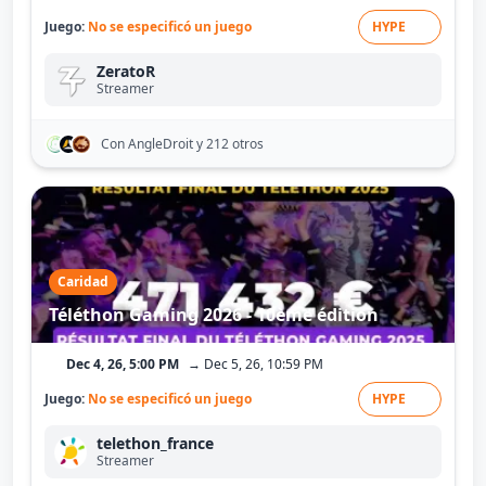
Juego:
No se especificó un juego
HYPE
ZeratoR
Streamer
Con AngleDroit
y 212 otros
Caridad
Téléthon Gaming 2026 - 10ème édition
Dec 4, 26, 5:00 PM
→ Dec 5, 26, 10:59 PM
Juego:
No se especificó un juego
HYPE
telethon_france
Streamer