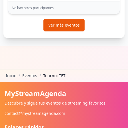
No hay otros participantes
Ver más eventos
Inicio
/
Eventos
/
Tournoi TFT
MyStreamAgenda
Descubre y sigue tus eventos de streaming favoritos
contact@mystreamagenda.com
Enlaces rápidos