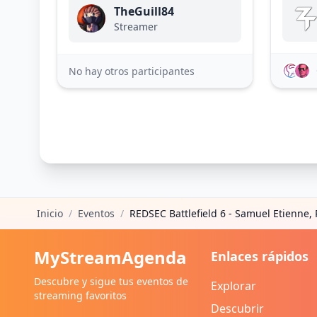
TheGuill84
Streamer
No hay otros participantes
Inicio
/
Eventos
/
REDSEC Battlefield 6 - Samuel Etienne, R
MyStreamAgenda
Enlaces rápidos
Descubre y sigue tus eventos de
Explorar
streaming favoritos
Descubrir