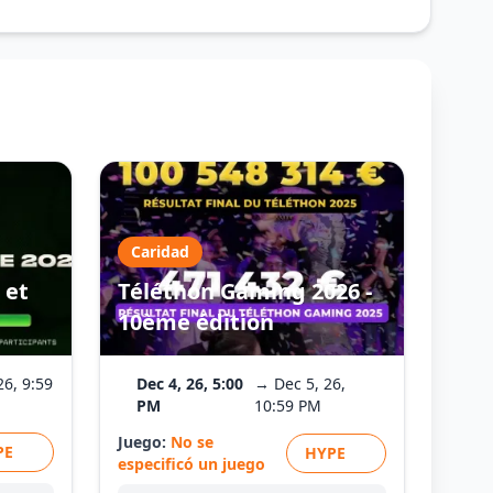
Caridad
 et
Téléthon Gaming 2026 -
10ème édition
26, 9:59
Dec 4, 26, 5:00
→ Dec 5, 26,
PM
10:59 PM
Juego:
No se
PE
HYPE
especificó un juego