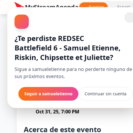
MyStreamAgenda
Eventos
Esport
Battlefield 6
¿Te perdiste REDSEC
Battlefield 6 - Samuel Etienne,
Riskin, Chipsette et Juliette?
Sigue a samueletienne para no perderte ninguno de
sus próximos eventos.
Seguir a samueletienne
Continuar sin cuenta
REDSEC Battle
Comienza
Oct 31, 25, 7:00 PM
Acerca de este evento