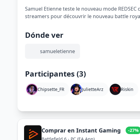
Samuel Etienne teste le nouveau mode REDSEC de B
Dónde ver
samueletienne
Participantes (3)
Chipsette_FR
JulietteArz
Riskin
Comprar en Instant Gaming
-27%
Battlefield 6 - PC (EA App)