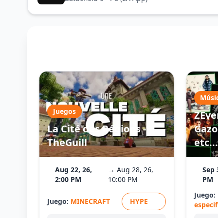
Músi
Juegos
ZEve
La Cité des Régions -
Gazo 
TheGuill
etc...
Aug 22, 26,
→ Aug 28, 26,
Sep 
2:00 PM
10:00 PM
PM
Juego:
Juego:
MINECRAFT
HYPE
especi