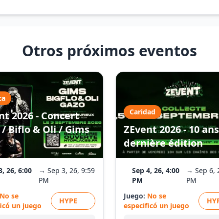
Otros próximos eventos
ca
Caridad
nt 2026 - Concert
/ Biflo & Oli / Gims
ZEvent 2026 - 10 ans
dernière édition
3, 26, 6:00
→ Sep 3, 26, 9:59
Sep 4, 26, 4:00
→ Sep 6, 
PM
PM
PM
No se
Juego:
No se
HYPE
HY
ficó un juego
especificó un juego