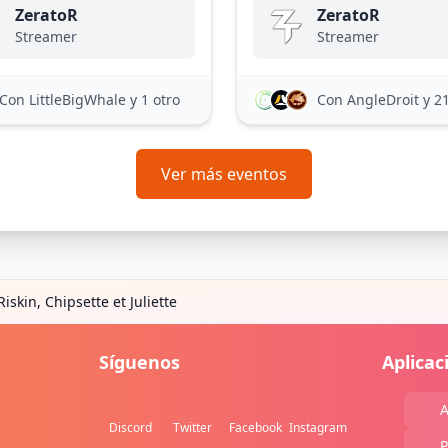
ZeratoR
ZeratoR
Streamer
Streamer
Con LittleBigWhale
y 1 otro
Con AngleDroit
y 2
Ver más eventos
iskin, Chipsette et Juliette
Síguenos
Aplicac
A
Discord
Twitter
Facebook
Instagram
P