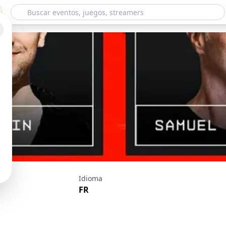
field 6 - Samuel Et
Idioma
Chipsette et Juliett
FR