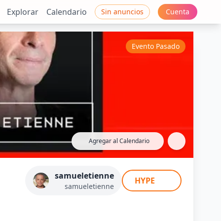
Explorar
Calendario
Sin anuncios
Cuenta
Evento Pasado
Agregar al Calendario
ienne, Riskin,
samueletienne
HYPE
e
samueletienne