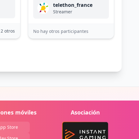
telethon_france
Streamer
12 otros
No hay otros participantes
iones móviles
Asociación
pp Store
lay Store