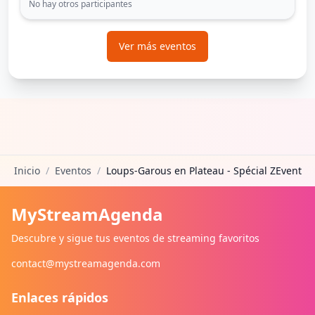
No hay otros participantes
Ver más eventos
Inicio
/
Eventos
/
Loups-Garous en Plateau - Spécial ZEvent
MyStreamAgenda
Descubre y sigue tus eventos de streaming favoritos
contact@mystreamagenda.com
Enlaces rápidos