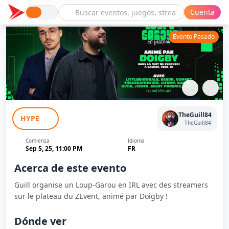
Cuenta
Evento Pasado
Loups-Garous en Plateau - Spécial
TheGuill84
HYPE
ZEvent
TheGuill84
Comienza
Idioma
Sep 5, 25, 11:00 PM
FR
Acerca de este evento
Guill organise un Loup-Garou en IRL avec des streamers
sur le plateau du ZEvent, animé par Doigby !
Dónde ver