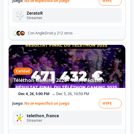
Juego:
No se especificó un juego
HYPE
ZeratoR
Streamer
Con AngleDroit
y 212 otros
Caridad
Téléthon Gaming 2026 - 10ème édition
Dec 4, 26, 5:00 PM
→ Dec 5, 26, 10:59 PM
Juego:
No se especificó un juego
HYPE
telethon_france
Streamer