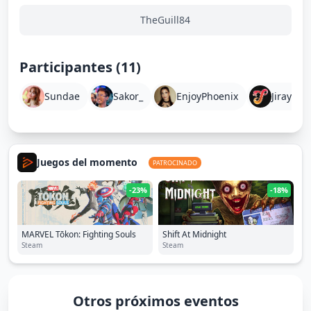
TheGuill84
Participantes (11)
Sundae
Sakor_
EnjoyPhoenix
Jirayale
Juegos del momento
PATROCINADO
-23%
-18%
MARVEL Tōkon: Fighting Souls
Shift At Midnight
Steam
Steam
Otros próximos eventos