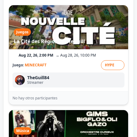
Juegos
La Cité des Régions - TheGuill
Aug 22, 26, 2:00 PM
→ Aug 28, 26, 10:00 PM
Juego:
MINECRAFT
HYPE
TheGuill84
Streamer
No hay otros participantes
Música