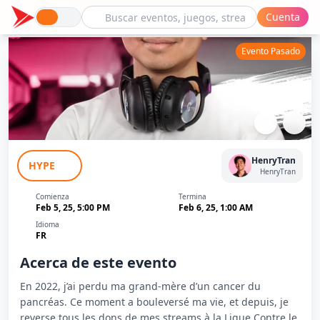
Cuenta
Evento Pasado
LIVE CARITATIF : F**K CANCER
HenryTran
HYPE
HenryTran
Comienza
Termina
Feb 5, 25, 5:00 PM
Feb 6, 25, 1:00 AM
Idioma
FR
Acerca de este evento
En 2022, j’ai perdu ma grand-mère d’un cancer du
pancréas. Ce moment a bouleversé ma vie, et depuis, je
reverse tous les dons de mes streams à la Ligue Contre le