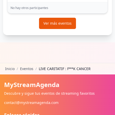
No hay otros participantes
Ver más eventos
Inicio
/
Eventos
/
LIVE CARITATIF : F**K CANCER
MyStreamAgenda
Descubre y sigue tus eventos de streaming favoritos
contact@mystreamagenda.com