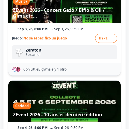
Música
ZEvent 2026 - Concert Gazo / Biflo & Oli /
Gims etc...
Sep 3, 26, 6:00 PM
→ Sep 3, 26, 9:59 PM
Juego:
No se especificó un juego
HYPE
ZeratoR
Streamer
Con LittleBigWhale
y 1 otro
Caridad
ZEvent 2026 - 10 ans et dernière édition
Sep 4, 26, 4:00 PM
→ Sep 6, 26, 9:59 PM