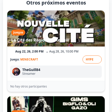
Otros próximos eventos
Juegos
La Cité des Régions - TheGuill
Aug 22, 26, 2:00 PM
→ Aug 28, 26, 10:00 PM
Juego:
MINECRAFT
HYPE
TheGuill84
Streamer
No hay otros participantes