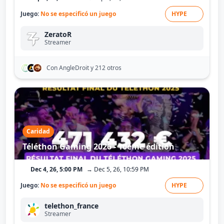
Juego:
No se especificó un juego
HYPE
ZeratoR
Streamer
Con AngleDroit
y 212 otros
Caridad
Téléthon Gaming 2026 - 10ème édition
Dec 4, 26, 5:00 PM
→ Dec 5, 26, 10:59 PM
Juego:
No se especificó un juego
HYPE
telethon_france
Streamer