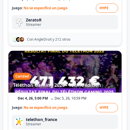
Juego:
No se especificó un juego
HYPE
ZeratoR
Streamer
Con AngleDroit
y 212 otros
Caridad
Téléthon Gaming 2026 - 10ème édition
Dec 4, 26, 5:00 PM
→ Dec 5, 26, 10:59 PM
Juego:
No se especificó un juego
HYPE
telethon_france
Streamer