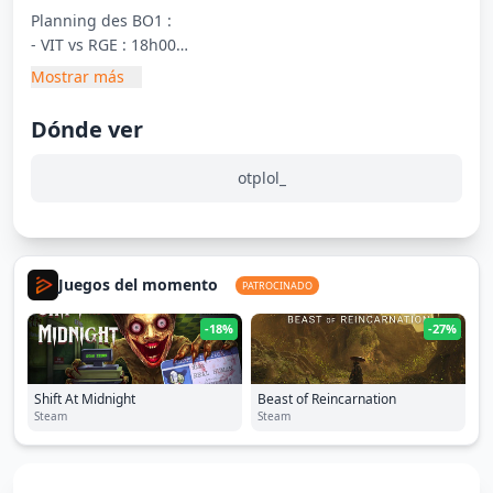
Planning des BO1 :
- VIT vs RGE : 18h00
- FNC vs BDS : 18h45
Mostrar más
- G2 vs GX : 19h30
- KC vs TH : 20h15
Dónde ver
- SK vs MKOI : 21h00
otplol_
Juegos del momento
PATROCINADO
-18%
-27%
Shift At Midnight
Beast of Reincarnation
Steam
Steam