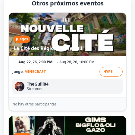
Otros próximos eventos
Juegos
La Cité des Régions - TheGuill
Aug 22, 26, 2:00 PM
→ Aug 28, 26, 10:00 PM
Juego:
MINECRAFT
HYPE
TheGuill84
Streamer
No hay otros participantes