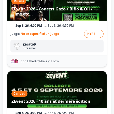
Música
ZEvent 2026 - Concert Gazo / Biflo & Oli /
Gims etc...
Sep 3, 26, 6:00 PM
→ Sep 3, 26, 9:59 PM
Juego:
No se especificó un juego
HYPE
ZeratoR
Streamer
Con LittleBigWhale
y 1 otro
Caridad
ZEvent 2026 - 10 ans et dernière édition
Sep 4, 26, 4:00 PM
→ Sep 6, 26, 9:59 PM