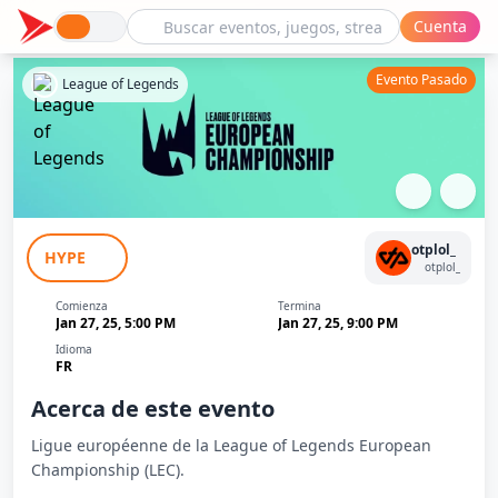
Cuenta
Evento Pasado
League of Legends
LEC Segment Régional 2025 #6
otplol_
HYPE
otplol_
Comienza
Termina
Jan 27, 25, 5:00 PM
Jan 27, 25, 9:00 PM
Idioma
FR
Acerca de este evento
Ligue européenne de la League of Legends European
Championship (LEC).