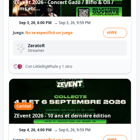
ZEvent 2026 - Concert Gazo / Biflo & Oli /
Gims etc...
Sep 3, 26, 6:00 PM
→ Sep 3, 26, 9:59 PM
Juego:
No se especificó un juego
HYPE
ZeratoR
Streamer
Con LittleBigWhale
y 1 otro
Caridad
ZEvent 2026 - 10 ans et dernière édition
Sep 4, 26, 4:00 PM
→ Sep 6, 26, 9:59 PM
Juego:
No se especificó un juego
HYPE