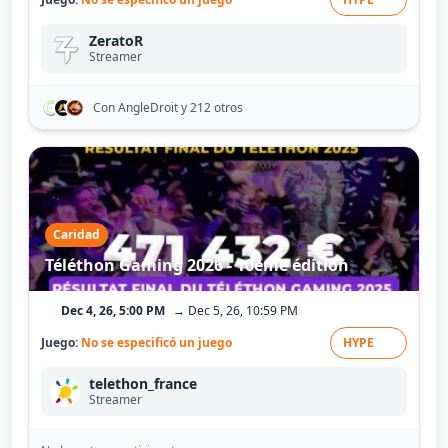
ZeratoR
Streamer
Con AngleDroit
y 212 otros
Caridad
Téléthon Gaming 2026 - 10ème édition
Dec 4, 26, 5:00 PM
→ Dec 5, 26, 10:59 PM
Juego:
No se especificó un juego
HYPE
telethon_france
Streamer