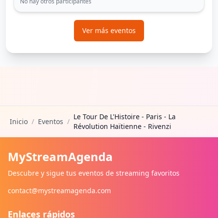
No hay otros participantes
Ver más eventos
Le Tour De L'Histoire - Paris - La
Inicio
/
Eventos
/
Révolution Haïtienne - Rivenzi
MyStreamAgenda
Descubre y sigue tus eventos de streaming favoritos
contact@mystreamagenda.com
Enlaces rápidos