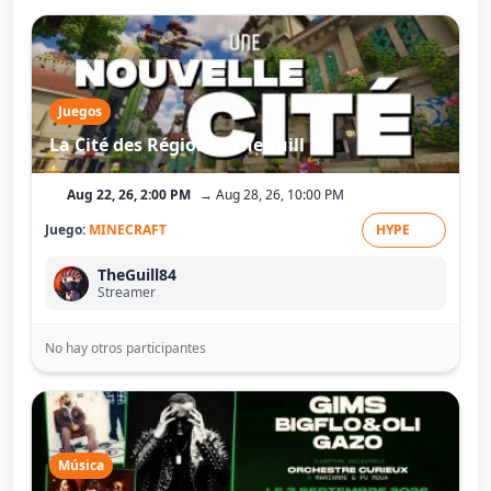
Juegos
La Cité des Régions - TheGuill
Aug 22, 26, 2:00 PM
→ Aug 28, 26, 10:00 PM
Juego:
MINECRAFT
HYPE
TheGuill84
Streamer
No hay otros participantes
Música