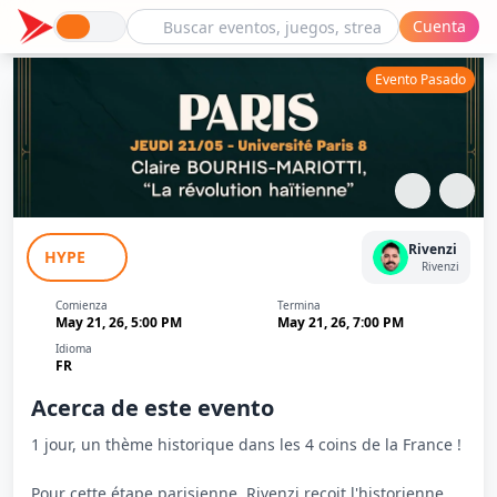
Cuenta
Evento Pasado
Le Tour De L'Histoire - Paris - La
Rivenzi
HYPE
Révolution Haïtienne - Rivenzi
Rivenzi
Comienza
Termina
May 21, 26, 5:00 PM
May 21, 26, 7:00 PM
Idioma
FR
Acerca de este evento
1 jour, un thème historique dans les 4 coins de la France !
Pour cette étape parisienne, Rivenzi reçoit l'historienne