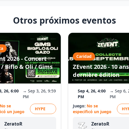
Otros próximos eventos
ca
Caridad
nt 2026 - Concert
/ Biflo & Oli / Gims
ZEvent 2026 - 10 ans
dernière édition
3, 26, 6:00
→ Sep 3, 26, 9:59
Sep 4, 26, 4:00
→ Sep 6, 
PM
PM
PM
No se
Juego:
No se
HYPE
HY
ficó un juego
especificó un juego
ZeratoR
ZeratoR