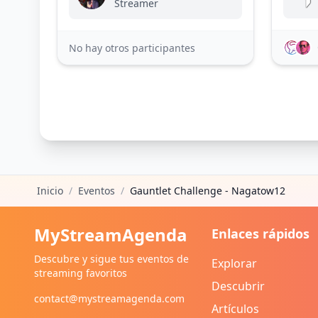
Streamer
No hay otros participantes
Inicio
/
Eventos
/
Gauntlet Challenge - Nagatow12
MyStreamAgenda
Enlaces rápidos
Descubre y sigue tus eventos de
Explorar
streaming favoritos
Descubrir
contact@mystreamagenda.com
Artículos