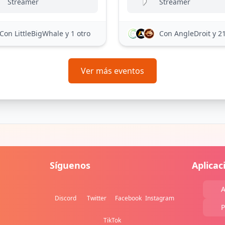
Streamer
Streamer
Con LittleBigWhale
y 1 otro
Con AngleDroit
y 2
Ver más eventos
Síguenos
Aplicac
A
Discord
Twitter
Facebook
Instagram
P
TikTok