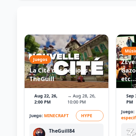
Músi
Juegos
ZEve
La Cité des Régions -
Gazo 
TheGuill
etc...
Aug 22, 26,
→ Aug 28, 26,
Sep 
2:00 PM
10:00 PM
PM
Juego:
Juego:
MINECRAFT
HYPE
especi
TheGuill84