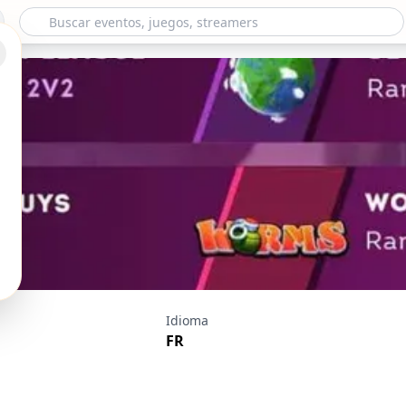
nge - Nagatow12
Idioma
FR