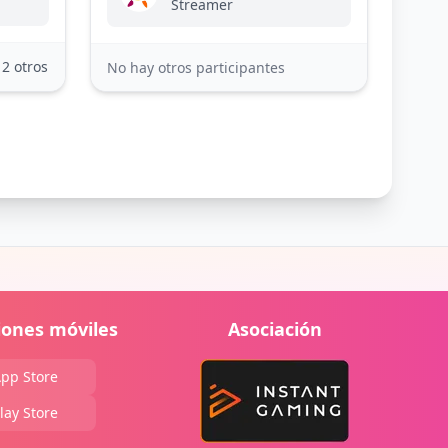
Streamer
12 otros
No hay otros participantes
iones móviles
Asociación
pp Store
lay Store