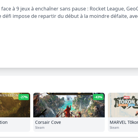
ace à 9 jeux à enchaîner sans pause : Rocket League, GeoG
e défi impose de repartir du début à la moindre défaite, av
-27%
-43%
tion
Corsair Cove
MARVEL Tōkon
Steam
Steam