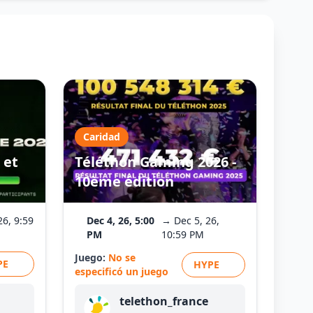
Caridad
 et
Téléthon Gaming 2026 -
10ème édition
26, 9:59
Dec 4, 26, 5:00
→ Dec 5, 26,
PM
10:59 PM
Juego:
No se
PE
HYPE
especificó un juego
telethon_france