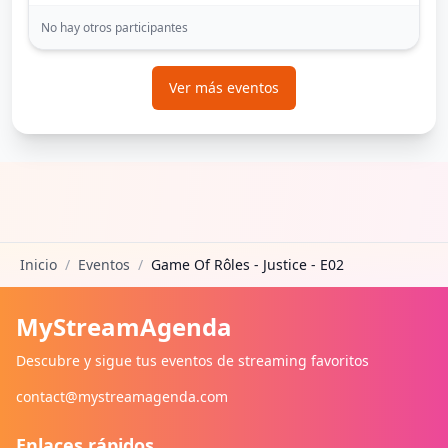
No hay otros participantes
Ver más eventos
Inicio
/
Eventos
/
Game Of Rôles - Justice - E02
MyStreamAgenda
Descubre y sigue tus eventos de streaming favoritos
contact@mystreamagenda.com
Enlaces rápidos