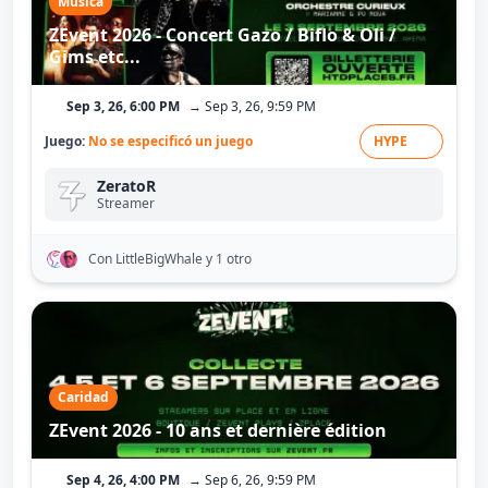
Música
ZEvent 2026 - Concert Gazo / Biflo & Oli /
Gims etc...
Sep 3, 26, 6:00 PM
→ Sep 3, 26, 9:59 PM
Juego:
No se especificó un juego
HYPE
ZeratoR
Streamer
Con LittleBigWhale
y 1 otro
Caridad
ZEvent 2026 - 10 ans et dernière édition
Sep 4, 26, 4:00 PM
→ Sep 6, 26, 9:59 PM