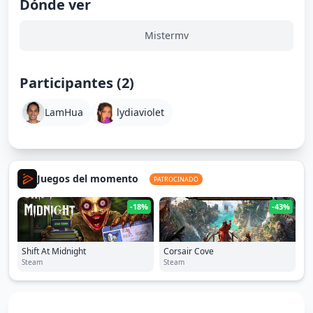
Dónde ver
Mistermv
Participantes (2)
LamHua
lydiaviolet
Juegos del momento
PATROCINADO
-18%
-43%
Shift At Midnight
Corsair Cove
Steam
Steam