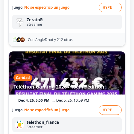
Juego:
No se especificó un juego
HYPE
ZeratoR
Streamer
Con AngleDroit
y 212 otros
Caridad
Téléthon Gaming 2026 - 10ème édition
Dec 4, 26, 5:00 PM
→ Dec 5, 26, 10:59 PM
Juego:
No se especificó un juego
HYPE
telethon_france
Streamer