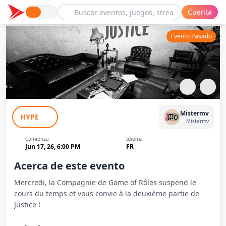
Cuenta
Evento Pasado
Game Of Rôles - Justice - E02
Mistermv
HYPE
Mistermv
Comienza
Idioma
Jun 17, 26, 6:00 PM
FR
Acerca de este evento
Mercredi, la Compagnie de Game of Rôles suspend le
cours du temps et vous convie à la deuxième partie de
Justice !