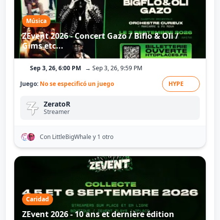
Música
ZEvent 2026 - Concert Gazo / Biflo & Oli /
Gims etc...
Sep 3, 26, 6:00 PM
→ Sep 3, 26, 9:59 PM
Juego:
No se especificó un juego
HYPE
ZeratoR
Streamer
Con LittleBigWhale
y 1 otro
Caridad
ZEvent 2026 - 10 ans et dernière édition