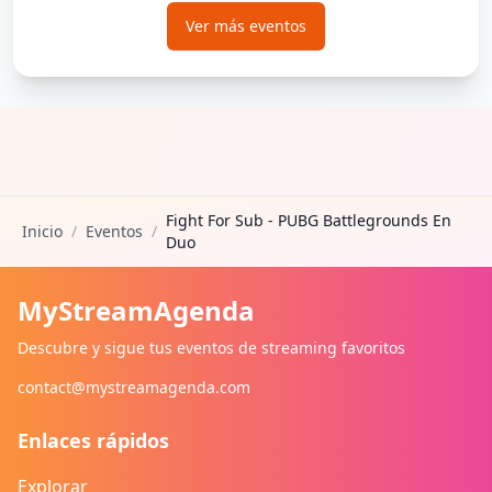
Ver más eventos
Fight For Sub - PUBG Battlegrounds En
Inicio
/
Eventos
/
Duo
MyStreamAgenda
Descubre y sigue tus eventos de streaming favoritos
contact@mystreamagenda.com
Enlaces rápidos
Explorar