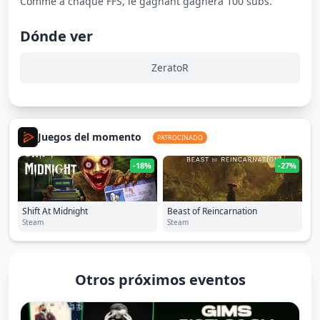
Comme à chaque FFS, le gagnant gagnera 100 subs.
Dónde ver
ZeratoR
Juegos del momento
PATROCINADO
-18%
-27%
Shift At Midnight
Beast of Reincarnation
Steam
Steam
Otros próximos eventos