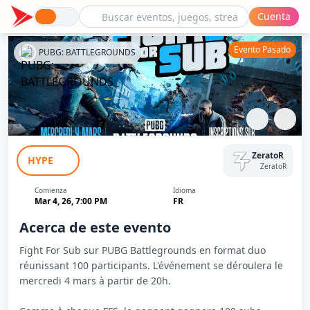
Cuenta
Evento Pasado
PUBG: BATTLEGROUNDS
Fight For Sub - PUBG Battlegrounds En
ZeratoR
HYPE
Duo
ZeratoR
Comienza
Idioma
Mar 4, 26, 7:00 PM
FR
Acerca de este evento
Fight For Sub sur PUBG Battlegrounds en format duo
réunissant 100 participants. L'événement se déroulera le
mercredi 4 mars à partir de 20h.