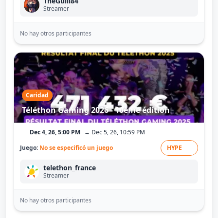
TheGuill84
Streamer
No hay otros participantes
Caridad
Téléthon Gaming 2026 - 10ème édition
Dec 4, 26, 5:00 PM
→ Dec 5, 26, 10:59 PM
Juego:
No se especificó un juego
HYPE
telethon_france
Streamer
No hay otros participantes