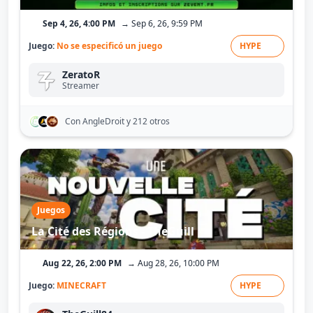
Sep 4, 26, 4:00 PM
→ Sep 6, 26, 9:59 PM
Juego:
No se especificó un juego
HYPE
ZeratoR
Streamer
Con AngleDroit
y 212 otros
Juegos
La Cité des Régions - TheGuill
Aug 22, 26, 2:00 PM
→ Aug 28, 26, 10:00 PM
Juego:
MINECRAFT
HYPE