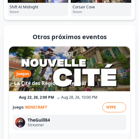
Shift At Midnight
Corsair Cove
Steam
Steam
Otros próximos eventos
Juegos
La Cité des Régions - TheGuill
Aug 22, 26, 2:00 PM
→ Aug 28, 26, 10:00 PM
Juego:
MINECRAFT
HYPE
TheGuill84
Streamer