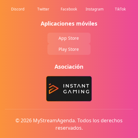
Discord
Twitter
Facebook
Instagram
TikTok
Aplicaciones móviles
App Store
Play Store
Asociación
© 2026 MyStreamAgenda. Todos los derechos
reservados.