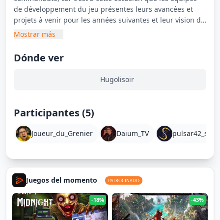
de développement du jeu présentes leurs avancées et
projets à venir pour les années suivantes et leur vision du
jeu a moyen et long terme.
Mostrar más
Cette année, retrouvez Hugo Lisoir, Joueur du Grenier
Dónde ver
(JDG), Daium, Commanderfran, Calek, AlexWill, Kehnte,
Pulsar42 (Odysseus, Thesamon, Insosama, Stallker)
Hugolisoir
Participantes (5)
Joueur_du_Grenier
Daium_TV
pulsar42_sc
Juegos del momento
PATROCINADO
-18%
-43%