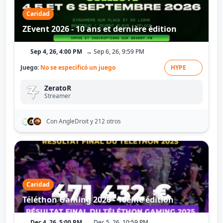
Caridad
ZEvent 2026 - 10 ans et dernière édition
Sep 4, 26, 4:00 PM
→ Sep 6, 26, 9:59 PM
Juego:
No se especificó un juego
HYPE
ZeratoR
Streamer
Con AngleDroit
y 212 otros
Caridad
Téléthon Gaming 2026 - 10ème édition
Dec 4, 26, 5:00 PM
→ Dec 5, 26, 10:59 PM