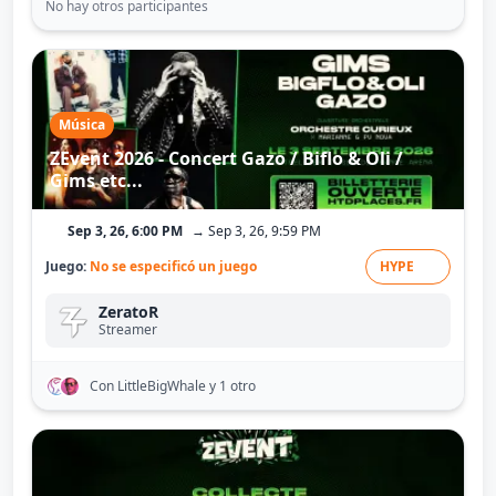
No hay otros participantes
Música
ZEvent 2026 - Concert Gazo / Biflo & Oli /
Gims etc...
Sep 3, 26, 6:00 PM
→ Sep 3, 26, 9:59 PM
Juego:
No se especificó un juego
HYPE
ZeratoR
Streamer
Con LittleBigWhale
y 1 otro