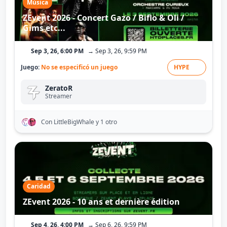
Música
ZEvent 2026 - Concert Gazo / Biflo & Oli /
Gims etc...
Sep 3, 26, 6:00 PM
→ Sep 3, 26, 9:59 PM
Juego:
No se especificó un juego
HYPE
ZeratoR
Streamer
Con LittleBigWhale
y 1 otro
Caridad
ZEvent 2026 - 10 ans et dernière édition
Sep 4, 26, 4:00 PM
→ Sep 6, 26, 9:59 PM