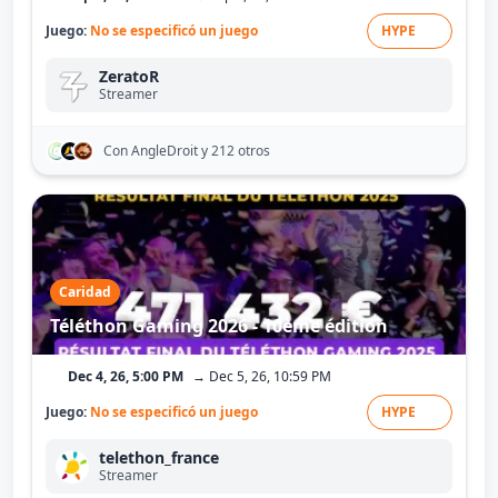
Juego:
No se especificó un juego
HYPE
ZeratoR
Streamer
Con AngleDroit
y 212 otros
Caridad
Téléthon Gaming 2026 - 10ème édition
Dec 4, 26, 5:00 PM
→ Dec 5, 26, 10:59 PM
Juego:
No se especificó un juego
HYPE
telethon_france
Streamer