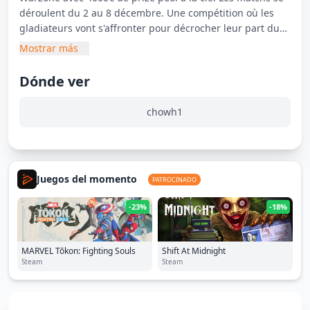
déroulent du 2 au 8 décembre. Une compétition où les
gladiateurs vont s'affronter pour décrocher leur part du
butin.
Mostrar más
Dónde ver
chowh1
Juegos del momento
PATROCINADO
-23%
-18%
MARVEL Tōkon: Fighting Souls
Shift At Midnight
Steam
Steam