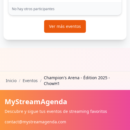
No hay otros participantes
Ver más eventos
Champion's Arena - Édition 2025 -
Inicio
/
Eventos
/
ChowH1
MyStreamAgenda
Descubre y sigue tus eventos de streaming favoritos
contact@mystreamagenda.com