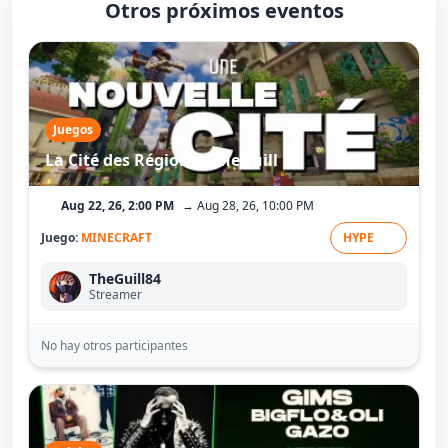
Otros próximos eventos
Juegos
La Cité des Régions - TheGuill
Aug 22, 26, 2:00 PM
→ Aug 28, 26, 10:00 PM
Juego:
MINECRAFT
HYPE
TheGuill84
Streamer
No hay otros participantes