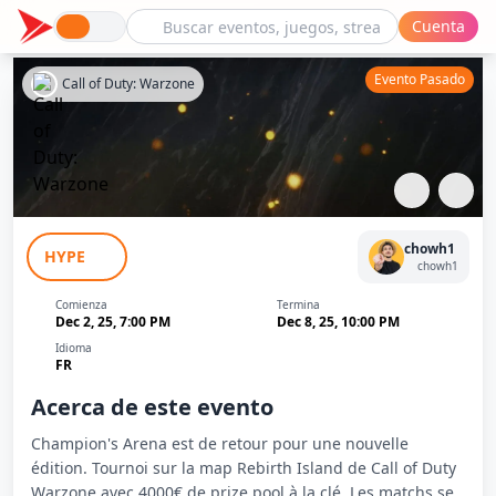
Cuenta
Evento Pasado
Call of Duty: Warzone
Champion's Arena - Édition 2025 -
chowh1
HYPE
ChowH1
chowh1
Comienza
Termina
Dec 2, 25, 7:00 PM
Dec 8, 25, 10:00 PM
Idioma
FR
Acerca de este evento
Champion's Arena est de retour pour une nouvelle
édition. Tournoi sur la map Rebirth Island de Call of Duty
Warzone avec 4000€ de prize pool à la clé. Les matchs se