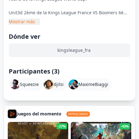
Unit3d 2ème de la Kings League France VS Boomers 6ème
Mostrar más
Dónde ver
kingsleague_fra
Participantes (3)
Squeezie
djilsi
MaximeBiaggi
Juegos del momento
PATROCINADO
-27%
-43%