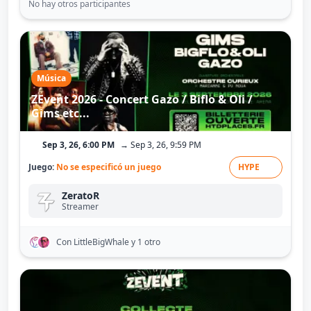
No hay otros participantes
Música
ZEvent 2026 - Concert Gazo / Biflo & Oli /
Gims etc...
Sep 3, 26, 6:00 PM
→ Sep 3, 26, 9:59 PM
Juego:
No se especificó un juego
HYPE
ZeratoR
Streamer
Con LittleBigWhale
y 1 otro