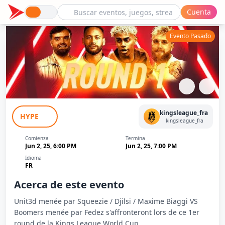
Cuenta
Evento Pasado
Boomers (Fedez) VS Unit3d (Squeezie) -
kingsleague_fra
HYPE
Kings World Cup - Round 1
kingsleague_fra
Comienza
Termina
Jun 2, 25, 6:00 PM
Jun 2, 25, 7:00 PM
Idioma
FR
Acerca de este evento
Unit3d menée par Squeezie / Djilsi / Maxime Biaggi VS
Boomers menée par Fedez s'affronteront lors de ce 1er
round de la Kings League World Cup.