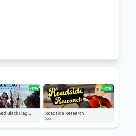
-17%
-70%
eed Black Flag
Roadside Research
Steam