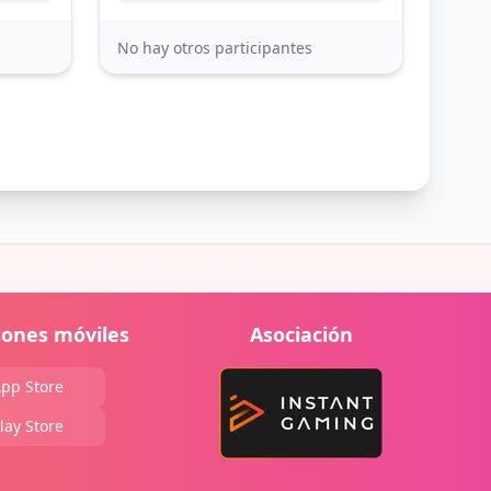
No hay otros participantes
iones móviles
Asociación
pp Store
lay Store