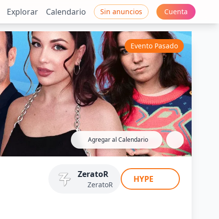
Explorar
Calendario
Sin anuncios
Cuenta
Evento Pasado
Agregar al Calendario
ZeratoR
HYPE
ZeratoR