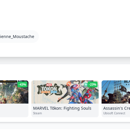
tienne_Moustache
-43%
-23%
MARVEL Tōkon: Fighting Souls
Assassin's Cr
Steam
Resynced
Ubisoft Connect