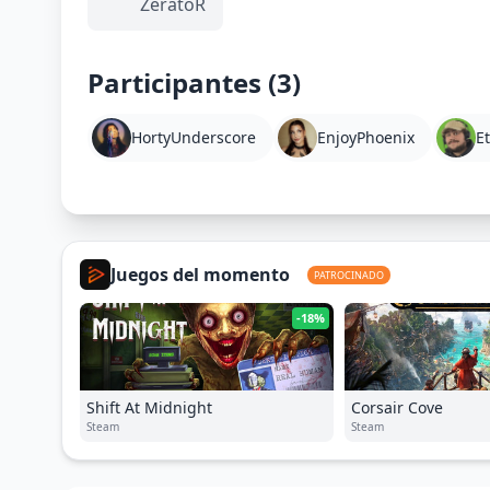
ZeratoR
Participantes (3)
HortyUnderscore
EnjoyPhoenix
E
Juegos del momento
PATROCINADO
-18%
Shift At Midnight
Corsair Cove
Steam
Steam