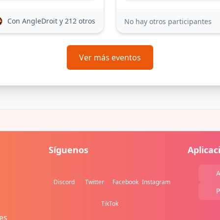
Con AngleDroit
y 212 otros
No hay otros participantes
Ver más eventos
Síguenos
Aplicac
A
Discord
Twitter
Facebook
Instagram
P
TikTok
es