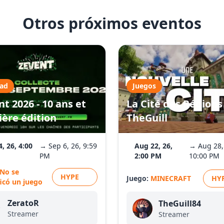
Otros próximos eventos
dad
Juegos
t 2026 - 10 ans et
La Cité des Régions 
ière édition
TheGuill
4, 26, 4:00
→ Sep 6, 26, 9:59
Aug 22, 26,
→ Aug 28,
PM
2:00 PM
10:00 PM
No se
HYPE
Juego:
MINECRAFT
HY
ficó un juego
ZeratoR
TheGuill84
Streamer
Streamer