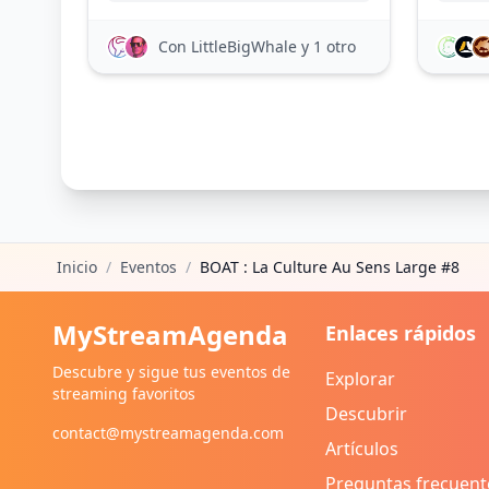
Con LittleBigWhale
y 1 otro
Inicio
/
Eventos
/
BOAT : La Culture Au Sens Large #8
MyStreamAgenda
Enlaces rápidos
Descubre y sigue tus eventos de
Explorar
streaming favoritos
Descubrir
contact@mystreamagenda.com
Artículos
Preguntas frecuent