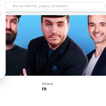
e Au Sens Large #8
Idioma
FR