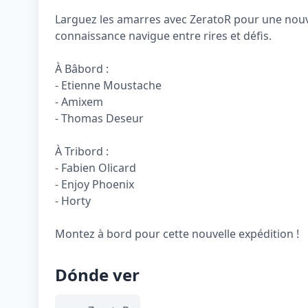
Larguez les amarres avec ZeratoR pour une nouve
connaissance navigue entre rires et défis.
À Bâbord :
- Etienne Moustache
- Amixem
- Thomas Deseur
À Tribord :
- Fabien Olicard
- Enjoy Phoenix
- Horty
Dónde ver