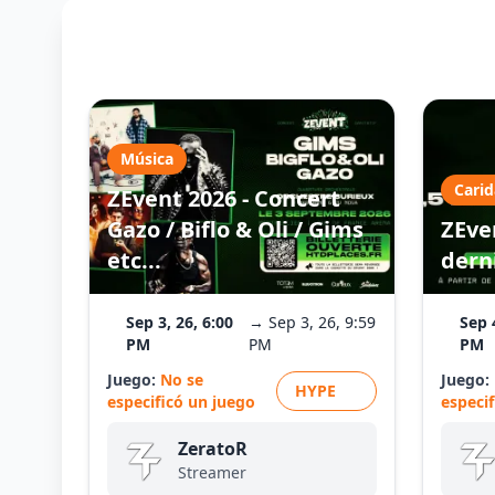
Música
Cari
ZEvent 2026 - Concert
Gazo / Biflo & Oli / Gims
ZEven
etc...
dern
Sep 3, 26, 6:00
→ Sep 3, 26, 9:59
Sep 
PM
PM
PM
Juego:
No se
Juego:
HYPE
especificó un juego
especi
ZeratoR
Streamer