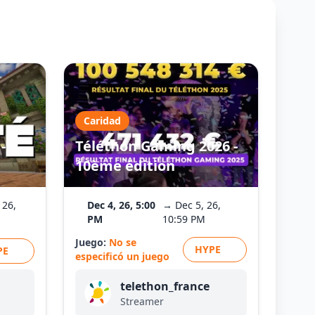
Caridad
-
Téléthon Gaming 2026 -
10ème édition
 26,
Dec 4, 26, 5:00
→ Dec 5, 26,
PM
10:59 PM
Juego:
No se
HYPE
PE
especificó un juego
telethon_france
Streamer