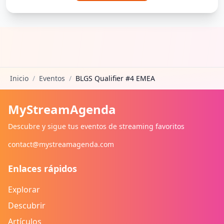
Inicio
/
Eventos
/
BLGS Qualifier #4 EMEA
MyStreamAgenda
Descubre y sigue tus eventos de streaming favoritos
contact@mystreamagenda.com
Enlaces rápidos
Explorar
Descubrir
Artículos