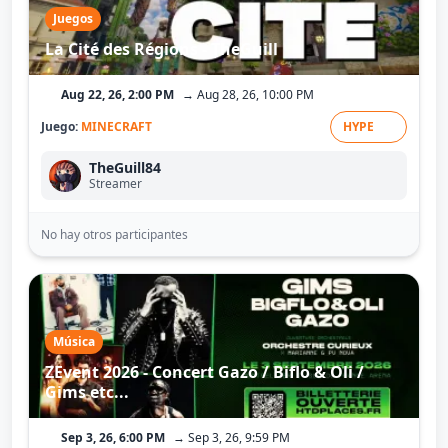
Juegos
La Cité des Régions - TheGuill
Aug 22, 26, 2:00 PM
→ Aug 28, 26, 10:00 PM
Juego:
MINECRAFT
HYPE
TheGuill84
Streamer
No hay otros participantes
Música
ZEvent 2026 - Concert Gazo / Biflo & Oli /
Gims etc...
Sep 3, 26, 6:00 PM
→ Sep 3, 26, 9:59 PM