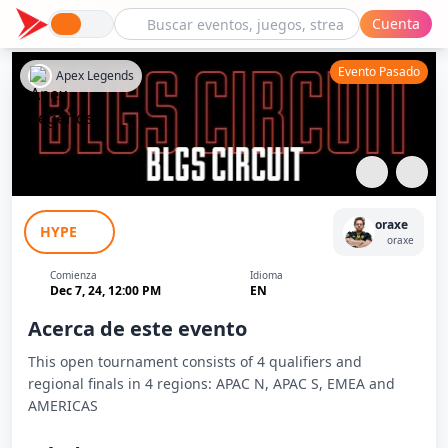
Cuenta
Evento Pasado
Apex Legends
BLGS Qualifier #4 EMEA
oraxe
HYPE
oraxe
Comienza
Idioma
Dec 7, 24, 12:00 PM
EN
Acerca de este evento
This open tournament consists of 4 qualifiers and
regional finals in 4 regions: APAC N, APAC S, EMEA and
AMERICAS