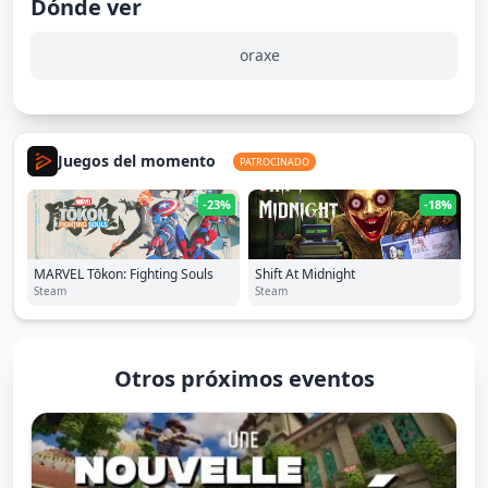
Dónde ver
oraxe
Juegos del momento
PATROCINADO
-23%
-18%
MARVEL Tōkon: Fighting Souls
Shift At Midnight
Steam
Steam
Otros próximos eventos