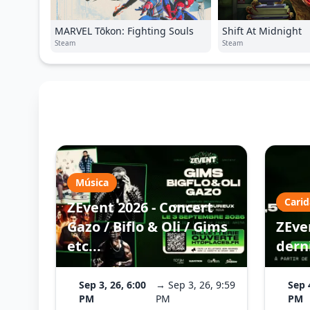
MARVEL Tōkon: Fighting Souls
Shift At Midnight
Steam
Steam
Música
Cari
ZEvent 2026 - Concert
Gazo / Biflo & Oli / Gims
ZEven
etc...
dern
Sep 3, 26, 6:00
→ Sep 3, 26, 9:59
Sep 
PM
PM
PM