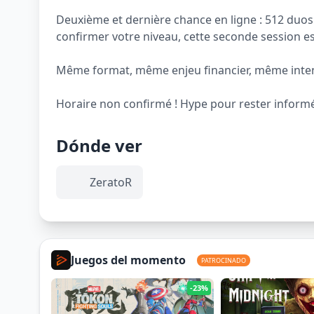
Deuxième et dernière chance en ligne : 512 duos 
confirmer votre niveau, cette seconde session est
Même format, même enjeu financier, même intens
Horaire non confirmé ! Hype pour rester inform
Dónde ver
ZeratoR
Juegos del momento
PATROCINADO
-23%