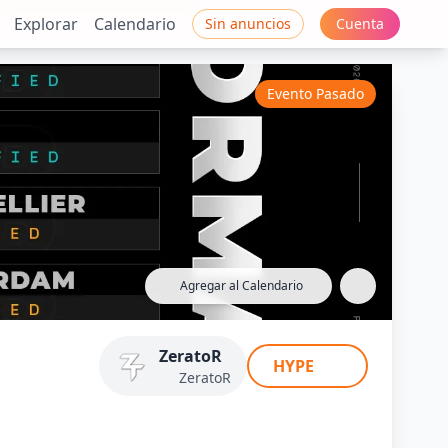
Explorar
Calendario
Sin anuncios
Cuenta
Evento Pasado
Agregar al Calendario
ZeratoR
ZeratoR
HYPE
ZeratoR