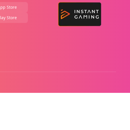
pp Store
lay Store