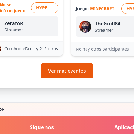
No se
HYPE
Juego:
MINECRAFT
HY
ficó un juego
ZeratoR
TheGuill84
Streamer
Streamer
Con AngleDroit
y 212 otros
No hay otros participantes
Ver más eventos
toR
Síguenos
Aplicac