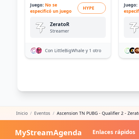
Juego:
No se
Juego:
HYPE
especificó un juego
especi
ZeratoR
Streamer
Con LittleBigWhale
y 1 otro
Inicio
/
Eventos
/
Ascension TN PUBG - Qualifier 2 - Zera
MyStreamAgenda
Enlaces rápidos