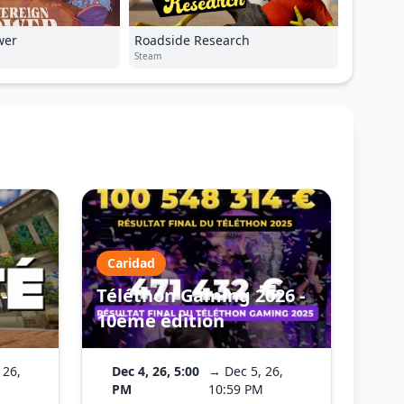
wer
Roadside Research
Steam
Caridad
-
Téléthon Gaming 2026 -
10ème édition
 26,
Dec 4, 26, 5:00
→ Dec 5, 26,
PM
10:59 PM