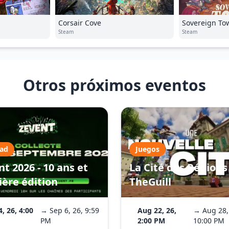
Corsair Cove
Sovereign To
Steam
Steam
Otros próximos eventos
dad
Juegos
t 2026 - 10 ans et
La Cité des Régions 
ière édition
TheGuill
4, 26, 4:00
→ Sep 6, 26, 9:59
Aug 22, 26,
→ Aug 28,
PM
2:00 PM
10:00 PM