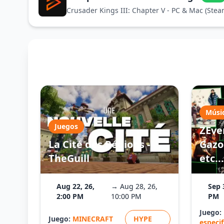
Crusader Kings III: Chapter V - PC & Mac (Stea
Músi
Juegos
ZEve
La Cité des Régions -
Gazo 
TheGuill
etc...
Aug 22, 26,
→ Aug 28, 26,
Sep 
2:00 PM
10:00 PM
PM
Juego:
Juego:
MINECRAFT
HYPE
especi