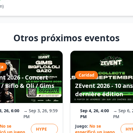
m)
Otros próximos eventos
ca
Caridad
nt 2026 - Concert
/ Biflo & Oli / Gims
ZEvent 2026 - 10 ans
dernière édition
3, 26, 6:00
→ Sep 3, 26, 9:59
Sep 4, 26, 4:00
→ Sep 6, 
PM
PM
PM
No se
Juego:
No se
HYPE
HY
ficó un juego
especificó un juego