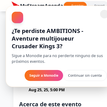
MyStreamAgenda
Eventos
Esport
Crusader Kings III
¿Te perdiste AMBITIONS -
Aventure multijoueur
Crusader Kings 3?
Sigue a Monodie para no perderte ninguno de sus
próximos eventos.
Seguir a Monodie
Continuar sin cuenta
AMBITIONS - Av
Comienza
Aug 25, 25, 5:00 PM
Acerca de este evento