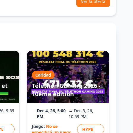
Ver la oferta
Caridad
 et
Téléthon Gaming 2026 -
10ème édition
26, 9:59
Dec 4, 26, 5:00
→ Dec 5, 26,
PM
10:59 PM
Juego:
No se
PE
HYPE
especificó un juego