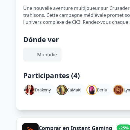
Une nouvelle aventure multijoueur sur Crusader 
trahisons. Cette campagne médiévale promet son 
l'univers complexe de CK3. Rendez-vous chaque s
Dónde ver
Monodie
Participantes (4)
Drakony
CaMaK
Berlu
Ly
Comprar en Instant Gaming
-25%