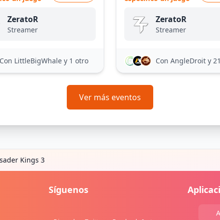
ZeratoR
ZeratoR
Streamer
Streamer
Con LittleBigWhale
y 1 otro
Con AngleDroit
y 2
Ver más eventos
sader Kings 3
Síguenos
Aplicac
A